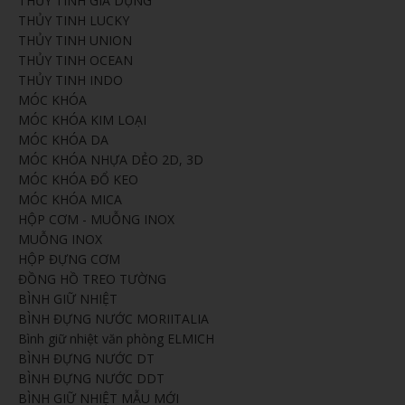
THỦY TINH GIA DỤNG
THỦY TINH LUCKY
THỦY TINH UNION
THỦY TINH OCEAN
THỦY TINH INDO
MÓC KHÓA
MÓC KHÓA KIM LOẠI
MÓC KHÓA DA
MÓC KHÓA NHỰA DẺO 2D, 3D
MÓC KHÓA ĐỔ KEO
MÓC KHÓA MICA
HỘP CƠM - MUỖNG INOX
MUỖNG INOX
HỘP ĐỰNG CƠM
ĐỒNG HỒ TREO TƯỜNG
BÌNH GIỮ NHIỆT
BÌNH ĐỰNG NƯỚC MORIITALIA
Bình giữ nhiệt văn phòng ELMICH
BÌNH ĐỰNG NƯỚC DT
BÌNH ĐỰNG NƯỚC DDT
BÌNH GIỮ NHIỆT MẪU MỚI