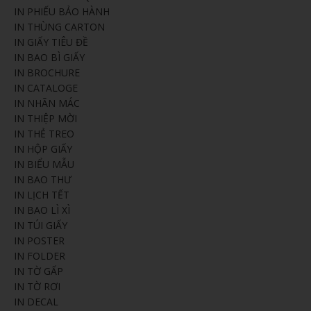
IN PHIẾU BẢO HÀNH
IN THÙNG CARTON
IN GIẤY TIÊU ĐỀ
IN BAO BÌ GIẤY
IN BROCHURE
IN CATALOGE
IN NHÃN MÁC
IN THIỆP MỜI
IN THẺ TREO
IN HỘP GIẤY
IN BIỂU MẪU
IN BAO THƯ
IN LỊCH TẾT
IN BAO LÌ XÌ
IN TÚI GIẤY
IN POSTER
IN FOLDER
IN TỜ GẤP
IN TỜ RƠI
IN DECAL