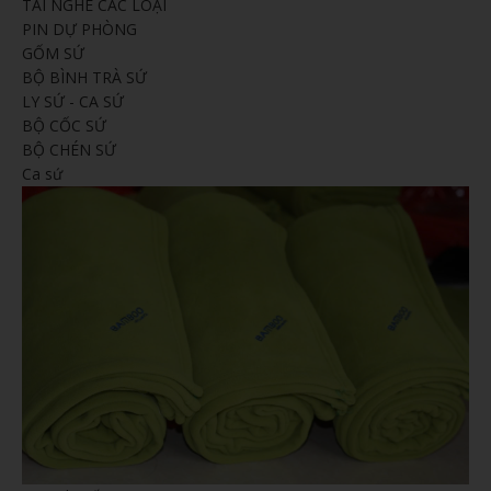
TAI NGHE CÁC LOẠI
PIN DỰ PHÒNG
GỐM SỨ
BỘ BÌNH TRÀ SỨ
LY SỨ - CA SỨ
BỘ CỐC SỨ
BỘ CHÉN SỨ
Ca sứ