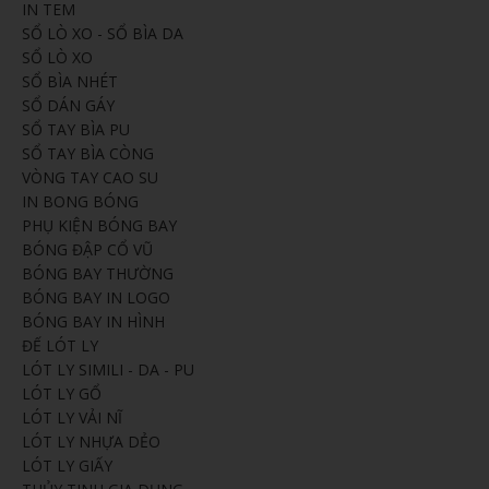
IN TEM
SỔ LÒ XO - SỔ BÌA DA
SỔ LÒ XO
SỔ BÌA NHÉT
SỔ DÁN GÁY
SỔ TAY BÌA PU
SỔ TAY BÌA CÒNG
VÒNG TAY CAO SU
IN BONG BÓNG
PHỤ KIỆN BÓNG BAY
BÓNG ĐẬP CỔ VŨ
BÓNG BAY THƯỜNG
BÓNG BAY IN LOGO
BÓNG BAY IN HÌNH
ĐẾ LÓT LY
LÓT LY SIMILI - DA - PU
LÓT LY GỔ
LÓT LY VẢI NĨ
LÓT LY NHỰA DẺO
LÓT LY GIẤY