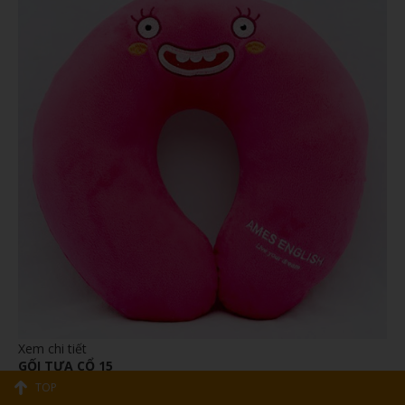
Xem chi tiết
GỐI TỰA CỔ 15
1,000đ
TOP