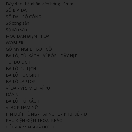
Dây đeo thẻ nhân viên bảng 10mm
SỔ BÌA DA
SỔ DA - SỔ CÒNG
Sổ còng sẵn
Sổ dán sẵn
MÓC DÁN ĐIỆN THOẠI
WOBLER
GỖ MỸ NGHỆ - BÚT GỖ
BA LÔ, TÚI XÁCH - VÍ BÓP - DÂY NỊT
TÚI DU LỊCH
BA LÔ DU LỊCH
BA LÔ HỌC SINH
BA LÔ LAPTOP
VÍ DA - VÍ SIMILI -VÍ PU
DÂY NỊT
BA LÔ, TÚI XÁCH
VÍ BÓP NAM NỮ
PIN DỰ PHÒNG - TAI NGHE - PHỤ KIỆN ĐT
PHỤ KIỆN ĐIỆN THOẠI KHÁC
CÓC-CÁP SẠC-GIÁ ĐỠ ĐT