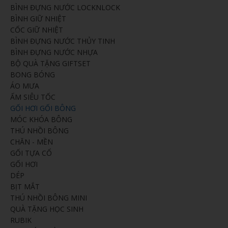
BÌNH ĐỰNG NƯỚC LOCKNLOCK
BÌNH GIỮ NHIỆT
CỐC GIỮ NHIỆT
BÌNH ĐỰNG NƯỚC THỦY TINH
BÌNH ĐỰNG NƯỚC NHỰA
BỘ QUÀ TẶNG GIFTSET
BONG BÓNG
ÁO MƯA
ẤM SIÊU TỐC
GỐI HƠI GỐI BÔNG
MÓC KHÓA BÔNG
THÚ NHỒI BÔNG
CHĂN - MỀN
GỐI TỰA CỔ
GỐI HƠI
DÉP
BỊT MẮT
THÚ NHỒI BÔNG MINI
QUÀ TẶNG HỌC SINH
RUBIK