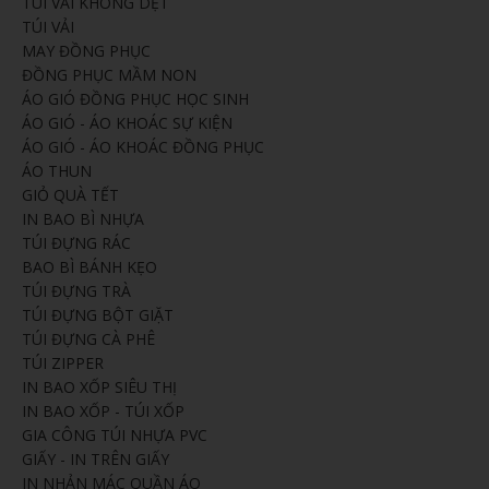
TÚI VẢI KHÔNG DỆT
TÚI VẢI
MAY ĐỒNG PHỤC
ĐỒNG PHỤC MẦM NON
ÁO GIÓ ĐỒNG PHỤC HỌC SINH
ÁO GIÓ - ÁO KHOÁC SỰ KIỆN
ÁO GIÓ - ÁO KHOÁC ĐỒNG PHỤC
ÁO THUN
GIỎ QUÀ TẾT
IN BAO BÌ NHỰA
TÚI ĐỰNG RÁC
BAO BÌ BÁNH KẸO
TÚI ĐỰNG TRÀ
TÚI ĐỰNG BỘT GIẶT
TÚI ĐỰNG CÀ PHÊ
TÚI ZIPPER
IN BAO XỐP SIÊU THỊ
IN BAO XỐP - TÚI XỐP
GIA CÔNG TÚI NHỰA PVC
GIẤY - IN TRÊN GIẤY
IN NHẢN MÁC QUẦN ÁO