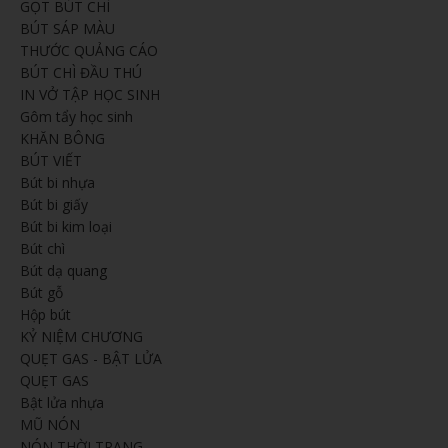
GỌT BÚT CHÌ
BÚT SÁP MÀU
THƯỚC QUẢNG CÁO
BÚT CHÌ ĐẦU THÚ
IN VỞ TẬP HỌC SINH
Gôm tẩy học sinh
KHĂN BÔNG
BÚT VIẾT
Bút bi nhựa
Bút bi giấy
Bút bi kim loại
Bút chì
Bút dạ quang
Bút gỗ
Hộp bút
KỶ NIỆM CHƯƠNG
QUẸT GAS - BẬT LỬA
QUẸT GAS
Bật lửa nhựa
MŨ NÓN
NÓN THỜI TRANG