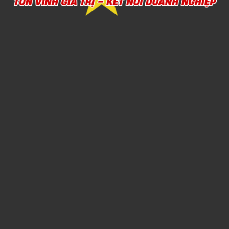
Xem chi tiết
SẢN XUẤT CHĂN MỀN THEO YÊU CẦU
1,000đ