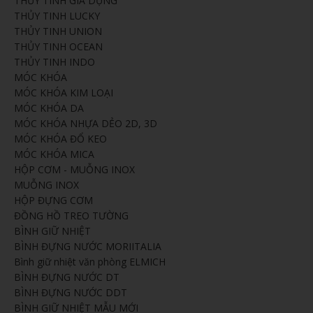
THỦY TINH GIA DỤNG
THỦY TINH LUCKY
THỦY TINH UNION
THỦY TINH OCEAN
THỦY TINH INDO
MÓC KHÓA
MÓC KHÓA KIM LOẠI
MÓC KHÓA DA
MÓC KHÓA NHỰA DẺO 2D, 3D
MÓC KHÓA ĐỔ KEO
MÓC KHÓA MICA
HỘP CƠM - MUỖNG INOX
MUỖNG INOX
HỘP ĐỰNG CƠM
ĐỒNG HỒ TREO TƯỜNG
BÌNH GIỮ NHIỆT
BÌNH ĐỰNG NƯỚC MORIITALIA
Bình giữ nhiệt văn phòng ELMICH
BÌNH ĐỰNG NƯỚC DT
BÌNH ĐỰNG NƯỚC DDT
BÌNH GIỮ NHIỆT MẪU MỚI