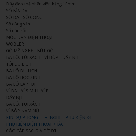
Dây đeo thẻ nhân viên bảng 10mm
SỔ BÌA DA
SỔ DA - SỔ CÒNG
Sổ còng sẵn
Sổ dán sẵn
MÓC DÁN ĐIỆN THOẠI
WOBLER
GỖ MỸ NGHỆ - BÚT GỖ
BA LÔ, TÚI XÁCH - VÍ BÓP - DÂY NỊT
TÚI DU LỊCH
BA LÔ DU LỊCH
BA LÔ HỌC SINH
BA LÔ LAPTOP
VÍ DA - VÍ SIMILI -VÍ PU
DÂY NỊT
BA LÔ, TÚI XÁCH
VÍ BÓP NAM NỮ
PIN DỰ PHÒNG - TAI NGHE - PHỤ KIỆN ĐT
PHỤ KIỆN ĐIỆN THOẠI KHÁC
CÓC-CÁP SẠC-GIÁ ĐỠ ĐT