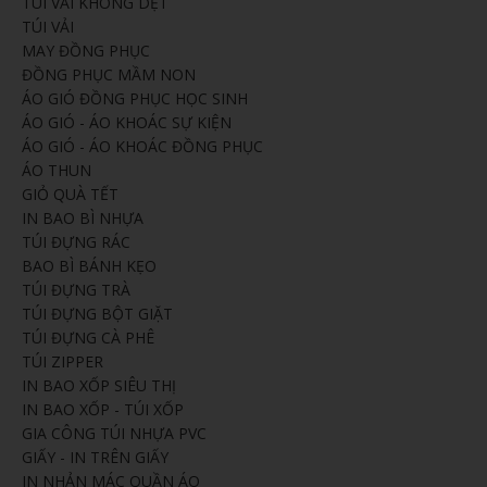
TÚI VẢI KHÔNG DỆT
TÚI VẢI
MAY ĐỒNG PHỤC
ĐỒNG PHỤC MẦM NON
ÁO GIÓ ĐỒNG PHỤC HỌC SINH
ÁO GIÓ - ÁO KHOÁC SỰ KIỆN
ÁO GIÓ - ÁO KHOÁC ĐỒNG PHỤC
ÁO THUN
GIỎ QUÀ TẾT
IN BAO BÌ NHỰA
TÚI ĐỰNG RÁC
BAO BÌ BÁNH KẸO
TÚI ĐỰNG TRÀ
TÚI ĐỰNG BỘT GIẶT
TÚI ĐỰNG CÀ PHÊ
TÚI ZIPPER
IN BAO XỐP SIÊU THỊ
IN BAO XỐP - TÚI XỐP
GIA CÔNG TÚI NHỰA PVC
GIẤY - IN TRÊN GIẤY
IN NHẢN MÁC QUẦN ÁO