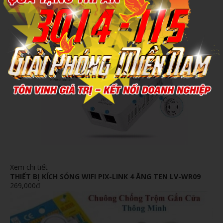
Xem chi tiết
THIẾT BỊ KÍCH SÓNG WIFI PIX-LINK 4 ĂNG TEN LV-WR09
269,000đ