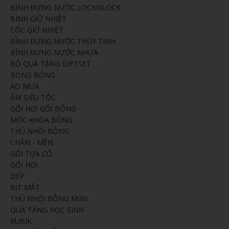
BÌNH ĐỰNG NƯỚC LOCKNLOCK
BÌNH GIỮ NHIỆT
CỐC GIỮ NHIỆT
BÌNH ĐỰNG NƯỚC THỦY TINH
BÌNH ĐỰNG NƯỚC NHỰA
BỘ QUÀ TẶNG GIFTSET
BONG BÓNG
ÁO MƯA
ẤM SIÊU TỐC
GỐI HƠI GỐI BÔNG
MÓC KHÓA BÔNG
THÚ NHỒI BÔNG
CHĂN - MỀN
GỐI TỰA CỔ
GỐI HƠI
DÉP
BỊT MẮT
THÚ NHỒI BÔNG MINI
QUÀ TẶNG HỌC SINH
RUBIK