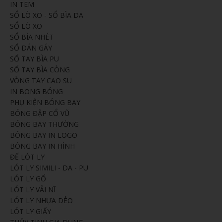
IN TEM
SỔ LÒ XO - SỔ BÌA DA
SỔ LÒ XO
SỔ BÌA NHÉT
SỔ DÁN GÁY
SỔ TAY BÌA PU
SỔ TAY BÌA CÒNG
VÒNG TAY CAO SU
IN BONG BÓNG
PHỤ KIỆN BÓNG BAY
BÓNG ĐẬP CỔ VŨ
BÓNG BAY THƯỜNG
BÓNG BAY IN LOGO
BÓNG BAY IN HÌNH
ĐẾ LÓT LY
LÓT LY SIMILI - DA - PU
LÓT LY GỔ
LÓT LY VẢI NĨ
LÓT LY NHỰA DẺO
LÓT LY GIẤY