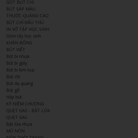
GỌT BÚT CHÌ
BÚT SÁP MÀU
THƯỚC QUẢNG CÁO
BÚT CHÌ ĐẦU THÚ
IN VỞ TẬP HỌC SINH
Gôm tẩy học sinh
KHĂN BÔNG
BÚT VIẾT
Bút bi nhựa
Bút bi giấy
Bút bi kim loại
Bút chì
Bút dạ quang
Bút gỗ
Hộp bút
KỶ NIỆM CHƯƠNG
QUẸT GAS - BẬT LỬA
QUẸT GAS
Bật lửa nhựa
MŨ NÓN
NÓN THỜI TRANG