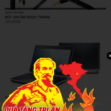
Xem chi tiết
BÚT GHI ÂM NGỤY TRANG
295,000đ
Xem chi tiết
LAPTOP CORE I7
4,800,000đ