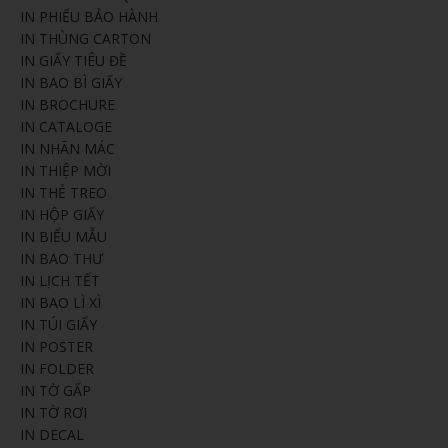
IN PHIẾU BẢO HÀNH
IN THÙNG CARTON
IN GIẤY TIÊU ĐỀ
IN BAO BÌ GIẤY
IN BROCHURE
IN CATALOGE
IN NHÃN MÁC
IN THIỆP MỜI
IN THẺ TREO
IN HỘP GIẤY
IN BIỂU MẪU
IN BAO THƯ
IN LỊCH TẾT
IN BAO LÌ XÌ
IN TÚI GIẤY
IN POSTER
IN FOLDER
IN TỜ GẤP
IN TỜ RƠI
IN DECAL