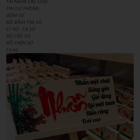
TAI NGHE CÁC LOẠI
PIN DỰ PHÒNG
GỐM SỨ
BỘ BÌNH TRÀ SỨ
LY SỨ - CA SỨ
BỘ CỐC SỨ
BỘ CHÉN SỨ
Ca sứ