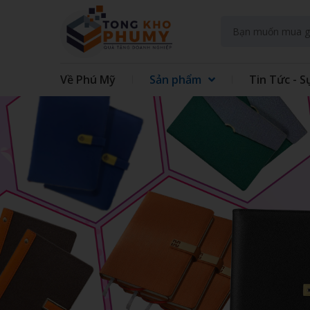
Về Phú Mỹ
Sản phẩm
Tin Tức - S
GIFT SET KIT DOANH NGHIEP
GIFT
GẤU BÔNG
QUẠT
TAY
TÚI VẢI CÁC LOẠI
MAY 
GIẤY - IN TRÊN GIẤY
SỔ LÒ
ĐẾ LÓT LY
THỦY
ĐỒNG HỒ TREO TƯỜNG
BÌNH
ÁO MƯA
ẤM S