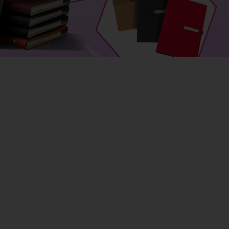
QUẸT GAS - BẬT LỬA
SỔ BÌA DA
BA LÔ, TÚI XÁCH - VÍ BÓP -
DÂY NỊT