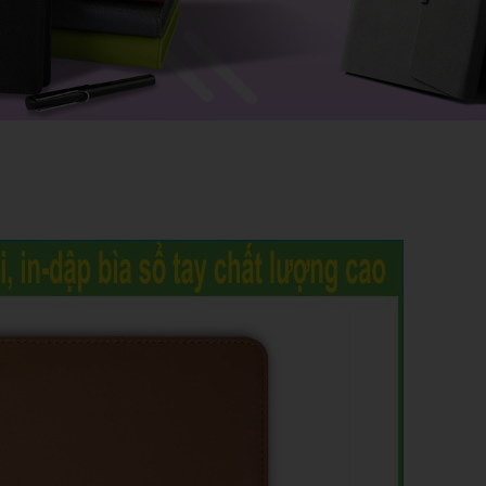
VIẾT
KỶ NIỆM CHƯƠNG
ẢO HIỂM
DÂY ĐEO THẺ - PHỤ KIỆN
ER
GỖ MỸ NGHỆ - BÚT GỖ
SỨ