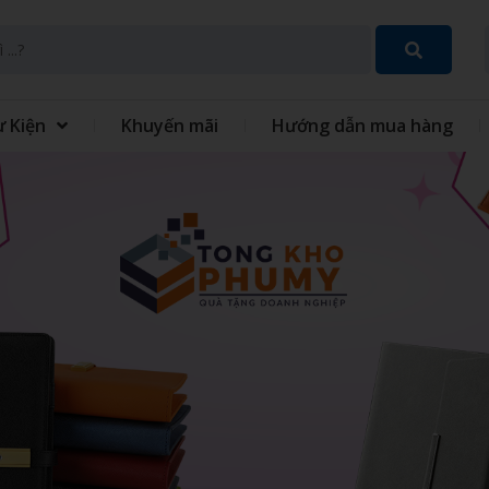
ự Kiện
Khuyến mãi
Hướng dẫn mua hàng
SET QUÀ TẶNG 8 THÁNG 3
GIFT SET QUÀ TẶNG TRUN
THU
 TÍCH ĐIỆN MINI CẦM
QUẠT - IN QUẠT CẦM TAY
ĐỒNG PHỤC
GIỎ QUÀ TẾT
 XO - SỔ BÌA DA
VÒNG TAY CAO SU
 TINH GIA DỤNG
MÓC KHÓA
 GIỮ NHIỆT
BỘ QUÀ TẶNG GIFTSET
IÊU TỐC
GỐI HƠI GỐI BÔNG