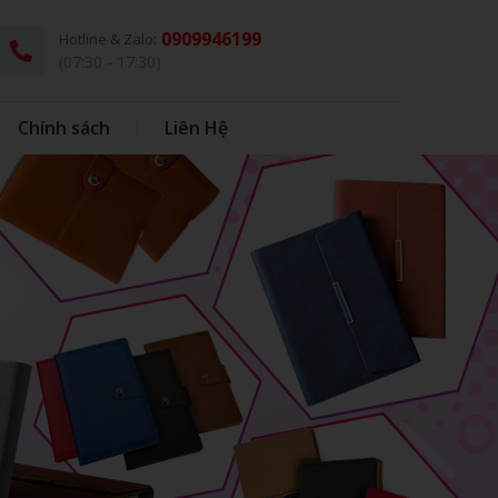
0909946199
Hotline & Zalo:
(07:30 - 17:30)
Chính sách
Liên Hệ
G
THÚ BÔNG KÈM CHĂN
DÙ - Ô DÙ
IN BAO BÌ NHỰA
IN BONG BÓNG
HỘP CƠM - MUỖNG INOX
BONG BÓNG
QUÀ TẶNG HỌC SINH