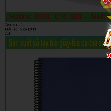
Xem chi tiết
Mẫu sổ lò xo LX13
Call