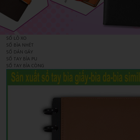
KHĂN BÔNG
BÚT 
MŨ NÓN
MŨ B
MÓC DÁN ĐIỆN THOẠI
WOBL
SỔ LÒ XO
PIN DỰ PHÒNG - TAI NGHE -
GỐM 
SỔ BÌA NHÉT
PHỤ KIỆN ĐT
SỔ DÁN GÁY
SỔ TAY BÌA PU
SỔ TAY BÌA CÒNG