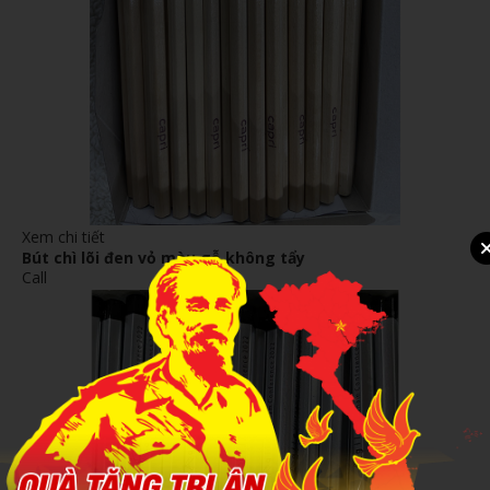
Xem chi tiết
Bút chì lõi đen vỏ màu gỗ không tẩy
Call