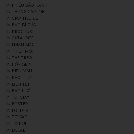
IN PHIẾU BẢO HÀNH
IN THÙNG CARTON
IN GIẤY TIÊU ĐỀ
IN BAO BÌ GIẤY
IN BROCHURE
IN CATALOGE
IN NHÃN MÁC
IN THIỆP MỜI
IN THẺ TREO
IN HỘP GIẤY
IN BIỂU MẪU
IN BAO THƯ
IN LỊCH TẾT
IN BAO LÌ XÌ
IN TÚI GIẤY
IN POSTER
IN FOLDER
IN TỜ GẤP
IN TỜ RƠI
IN DECAL