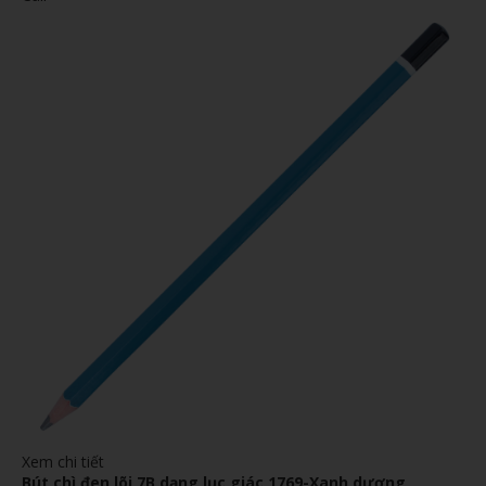
Xem chi tiết
Bút chì đen lõi 7B dạng lục giác 1769-Xanh dương