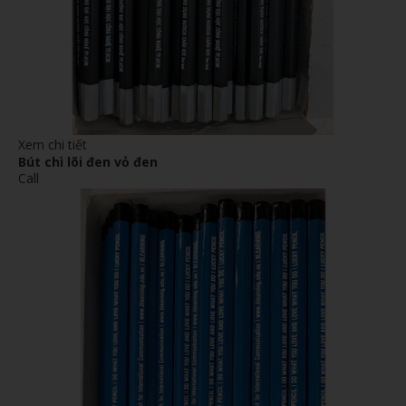
Xem chi tiết
Bút chì lõi đen vỏ đen
Call