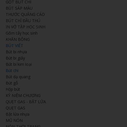
GỌT BÚT CHÌ
BÚT SÁP MÀU
THƯỚC QUẢNG CÁO
BÚT CHÌ ĐẦU THÚ
IN VỞ TẬP HỌC SINH
Gôm tẩy học sinh
KHĂN BÔNG
BÚT VIẾT
Bút bi nhựa
Bút bi giấy
Bút bi kim loại
Bút chì
Bút dạ quang
Bút gỗ
Hộp bút
KỶ NIỆM CHƯƠNG
QUẸT GAS - BẬT LỬA
QUẸT GAS
Bật lửa nhựa
MŨ NÓN
NÓN THỜI TRANG