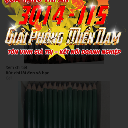
Xem chi tiết
Bút chì lõi đen vỏ bạc
Call