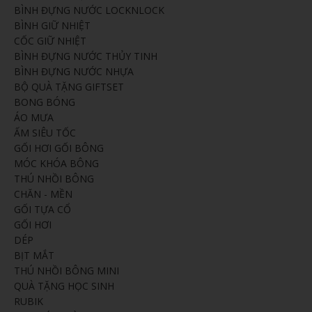
BÌNH ĐỰNG NƯỚC LOCKNLOCK
BÌNH GIỮ NHIỆT
CỐC GIỮ NHIỆT
BÌNH ĐỰNG NƯỚC THỦY TINH
BÌNH ĐỰNG NƯỚC NHỰA
BỘ QUÀ TẶNG GIFTSET
BONG BÓNG
ÁO MƯA
ẤM SIÊU TỐC
GỐI HƠI GỐI BÔNG
MÓC KHÓA BÔNG
THÚ NHỒI BÔNG
CHĂN - MỀN
GỐI TỰA CỔ
GỐI HƠI
DÉP
BỊT MẮT
THÚ NHỒI BÔNG MINI
QUÀ TẶNG HỌC SINH
RUBIK