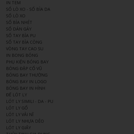
IN TEM
SỔ LÒ XO - SỔ BÌA DA
SỔ LÒ XO
SỔ BÌA NHÉT
SỔ DÁN GÁY
SỔ TAY BÌA PU
SỔ TAY BÌA CÒNG
VÒNG TAY CAO SU
IN BONG BÓNG
PHỤ KIỆN BÓNG BAY
BÓNG ĐẬP CỔ VŨ
BÓNG BAY THƯỜNG
BÓNG BAY IN LOGO
BÓNG BAY IN HÌNH
ĐẾ LÓT LY
LÓT LY SIMILI - DA - PU
LÓT LY GỔ
LÓT LY VẢI NĨ
LÓT LY NHỰA DẺO
LÓT LY GIẤY