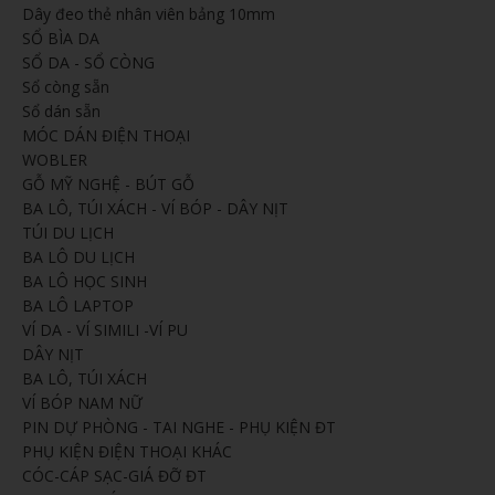
Dây đeo thẻ nhân viên bảng 10mm
SỔ BÌA DA
SỔ DA - SỔ CÒNG
Sổ còng sẵn
Sổ dán sẵn
MÓC DÁN ĐIỆN THOẠI
WOBLER
GỖ MỸ NGHỆ - BÚT GỖ
BA LÔ, TÚI XÁCH - VÍ BÓP - DÂY NỊT
TÚI DU LỊCH
BA LÔ DU LỊCH
BA LÔ HỌC SINH
BA LÔ LAPTOP
VÍ DA - VÍ SIMILI -VÍ PU
DÂY NỊT
BA LÔ, TÚI XÁCH
VÍ BÓP NAM NỮ
PIN DỰ PHÒNG - TAI NGHE - PHỤ KIỆN ĐT
PHỤ KIỆN ĐIỆN THOẠI KHÁC
CÓC-CÁP SẠC-GIÁ ĐỠ ĐT