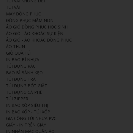
TÚI VẢI KHÔNG DỆT
TÚI VẢI
MAY ĐỒNG PHỤC
ĐỒNG PHỤC MẦM NON
ÁO GIÓ ĐỒNG PHỤC HỌC SINH
ÁO GIÓ - ÁO KHOÁC SỰ KIỆN
ÁO GIÓ - ÁO KHOÁC ĐỒNG PHỤC
ÁO THUN
GIỎ QUÀ TẾT
IN BAO BÌ NHỰA
TÚI ĐỰNG RÁC
BAO BÌ BÁNH KẸO
TÚI ĐỰNG TRÀ
TÚI ĐỰNG BỘT GIẶT
TÚI ĐỰNG CÀ PHÊ
TÚI ZIPPER
IN BAO XỐP SIÊU THỊ
IN BAO XỐP - TÚI XỐP
GIA CÔNG TÚI NHỰA PVC
GIẤY - IN TRÊN GIẤY
IN NHẢN MÁC QUẦN ÁO