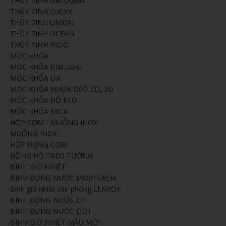
THỦY TINH GIA DỤNG
THỦY TINH LUCKY
THỦY TINH UNION
THỦY TINH OCEAN
THỦY TINH INDO
MÓC KHÓA
MÓC KHÓA KIM LOẠI
MÓC KHÓA DA
MÓC KHÓA NHỰA DẺO 2D, 3D
MÓC KHÓA ĐỔ KEO
MÓC KHÓA MICA
HỘP CƠM - MUỖNG INOX
MUỖNG INOX
HỘP ĐỰNG CƠM
ĐỒNG HỒ TREO TƯỜNG
BÌNH GIỮ NHIỆT
BÌNH ĐỰNG NƯỚC MORIITALIA
Bình giữ nhiệt văn phòng ELMICH
BÌNH ĐỰNG NƯỚC DT
BÌNH ĐỰNG NƯỚC DDT
BÌNH GIỮ NHIỆT MẪU MỚI