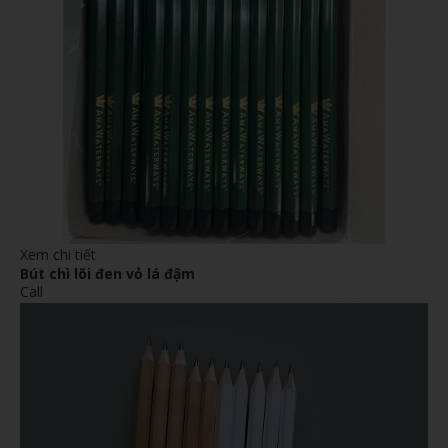
Xem chi tiết
Bút chì lõi đen vỏ lá đậm
Call