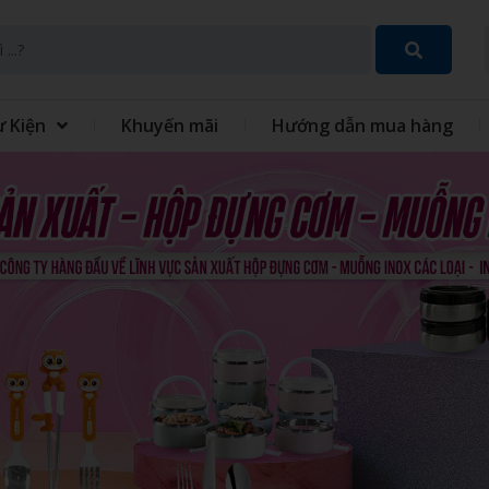
ự Kiện
Khuyến mãi
Hướng dẫn mua hàng
SET QUÀ TẶNG 8 THÁNG 3
GIFT SET QUÀ TẶNG TRUN
THU
 TÍCH ĐIỆN MINI CẦM
QUẠT - IN QUẠT CẦM TAY
ĐỒNG PHỤC
GIỎ QUÀ TẾT
 XO - SỔ BÌA DA
VÒNG TAY CAO SU
 TINH GIA DỤNG
MÓC KHÓA
 GIỮ NHIỆT
BỘ QUÀ TẶNG GIFTSET
IÊU TỐC
GỐI HƠI GỐI BÔNG