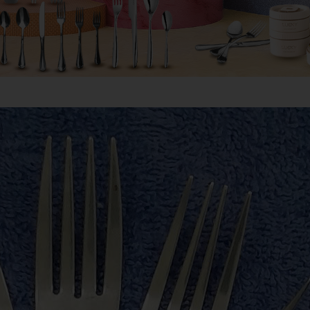
VIẾT
KỶ NIỆM CHƯƠNG
ẢO HIỂM
DÂY ĐEO THẺ - PHỤ KIỆN
ER
GỖ MỸ NGHỆ - BÚT GỖ
SỨ