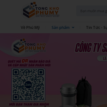
Về Phú Mỹ
Sản phẩm
Tin Tức - S
GIFT SET KIT DOANH NGHIEP
GIFT
GẤU BÔNG
QUẠT
TAY
TÚI VẢI CÁC LOẠI
MAY 
GIẤY - IN TRÊN GIẤY
SỔ LÒ
ĐẾ LÓT LY
THỦY
ĐỒNG HỒ TREO TƯỜNG
BÌNH
ÁO MƯA
ẤM S