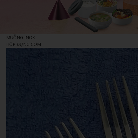
KHĂN BÔNG
BÚT 
MŨ NÓN
MŨ B
MÓC DÁN ĐIỆN THOẠI
WOBL
MUỖNG INOX
PIN DỰ PHÒNG - TAI NGHE -
GỐM 
HỘP ĐỰNG CƠM
PHỤ KIỆN ĐT