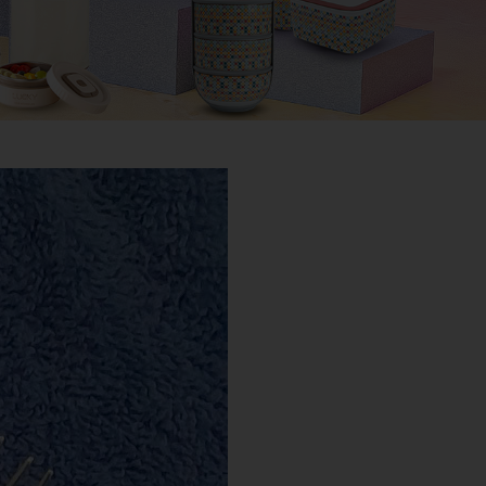
QUẸT GAS - BẬT LỬA
SỔ BÌA DA
BA LÔ, TÚI XÁCH - VÍ BÓP -
DÂY NỊT