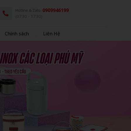
0909946199
Hotline & Zalo:
(07:30 - 17:30)
Chính sách
Liên Hệ
G
THÚ BÔNG KÈM CHĂN
DÙ - Ô DÙ
IN BAO BÌ NHỰA
IN BONG BÓNG
HỘP CƠM - MUỖNG INOX
BONG BÓNG
QUÀ TẶNG HỌC SINH