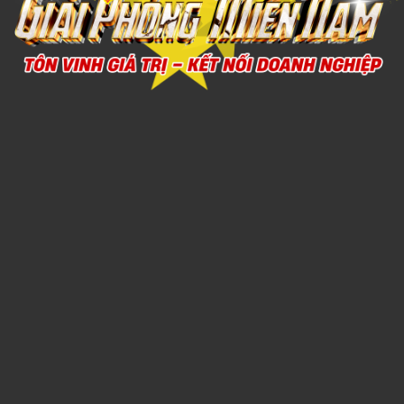
Xem chi tiết
MUỖNG INOX 11
Call