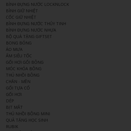
BÌNH ĐỰNG NƯỚC LOCKNLOCK
BÌNH GIỮ NHIỆT
CỐC GIỮ NHIỆT
BÌNH ĐỰNG NƯỚC THỦY TINH
BÌNH ĐỰNG NƯỚC NHỰA
BỘ QUÀ TẶNG GIFTSET
BONG BÓNG
ÁO MƯA
ẤM SIÊU TỐC
GỐI HƠI GỐI BÔNG
MÓC KHÓA BÔNG
THÚ NHỒI BÔNG
CHĂN - MỀN
GỐI TỰA CỔ
GỐI HƠI
DÉP
BỊT MẮT
THÚ NHỒI BÔNG MINI
QUÀ TẶNG HỌC SINH
RUBIK