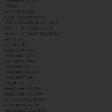
TÚI VẢI KHÔNG DỆT
TÚI VẢI
MAY ĐỒNG PHỤC
ĐỒNG PHỤC MẦM NON
ÁO GIÓ ĐỒNG PHỤC HỌC SINH
ÁO GIÓ - ÁO KHOÁC SỰ KIỆN
ÁO GIÓ - ÁO KHOÁC ĐỒNG PHỤC
ÁO THUN
GIỎ QUÀ TẾT
IN BAO BÌ NHỰA
TÚI ĐỰNG RÁC
BAO BÌ BÁNH KẸO
TÚI ĐỰNG TRÀ
TÚI ĐỰNG BỘT GIẶT
TÚI ĐỰNG CÀ PHÊ
TÚI ZIPPER
IN BAO XỐP SIÊU THỊ
IN BAO XỐP - TÚI XỐP
GIA CÔNG TÚI NHỰA PVC
GIẤY - IN TRÊN GIẤY
IN NHẢN MÁC QUẦN ÁO