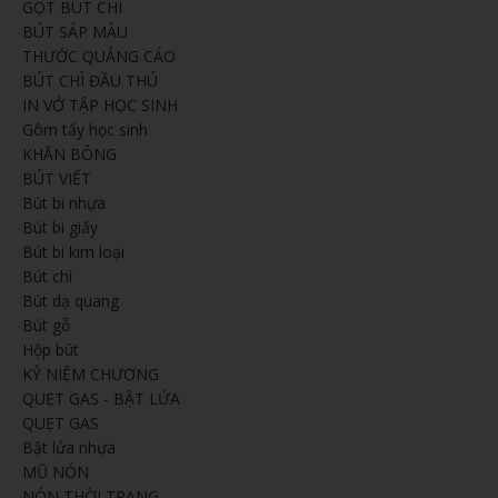
GỌT BÚT CHÌ
BÚT SÁP MÀU
THƯỚC QUẢNG CÁO
BÚT CHÌ ĐẦU THÚ
IN VỞ TẬP HỌC SINH
Gôm tẩy học sinh
KHĂN BÔNG
BÚT VIẾT
Bút bi nhựa
Bút bi giấy
Bút bi kim loại
Bút chì
Bút dạ quang
Bút gỗ
Hộp bút
KỶ NIỆM CHƯƠNG
QUẸT GAS - BẬT LỬA
QUẸT GAS
Bật lửa nhựa
MŨ NÓN
NÓN THỜI TRANG