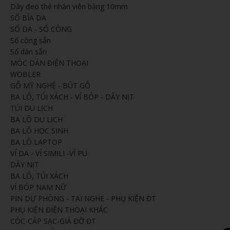
Dây đeo thẻ nhân viên bảng 10mm
SỔ BÌA DA
SỔ DA - SỔ CÒNG
Sổ còng sẵn
Sổ dán sẵn
MÓC DÁN ĐIỆN THOẠI
WOBLER
GỖ MỸ NGHỆ - BÚT GỖ
BA LÔ, TÚI XÁCH - VÍ BÓP - DÂY NỊT
TÚI DU LỊCH
BA LÔ DU LỊCH
BA LÔ HỌC SINH
BA LÔ LAPTOP
VÍ DA - VÍ SIMILI -VÍ PU
DÂY NỊT
BA LÔ, TÚI XÁCH
VÍ BÓP NAM NỮ
PIN DỰ PHÒNG - TAI NGHE - PHỤ KIỆN ĐT
PHỤ KIỆN ĐIỆN THOẠI KHÁC
CÓC-CÁP SẠC-GIÁ ĐỠ ĐT