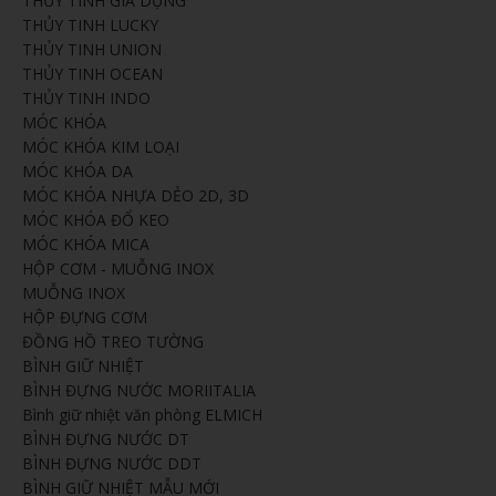
THỦY TINH GIA DỤNG
THỦY TINH LUCKY
THỦY TINH UNION
THỦY TINH OCEAN
THỦY TINH INDO
MÓC KHÓA
MÓC KHÓA KIM LOẠI
MÓC KHÓA DA
MÓC KHÓA NHỰA DẺO 2D, 3D
MÓC KHÓA ĐỔ KEO
MÓC KHÓA MICA
HỘP CƠM - MUỖNG INOX
MUỖNG INOX
HỘP ĐỰNG CƠM
ĐỒNG HỒ TREO TƯỜNG
BÌNH GIỮ NHIỆT
BÌNH ĐỰNG NƯỚC MORIITALIA
Bình giữ nhiệt văn phòng ELMICH
BÌNH ĐỰNG NƯỚC DT
BÌNH ĐỰNG NƯỚC DDT
BÌNH GIỮ NHIỆT MẪU MỚI