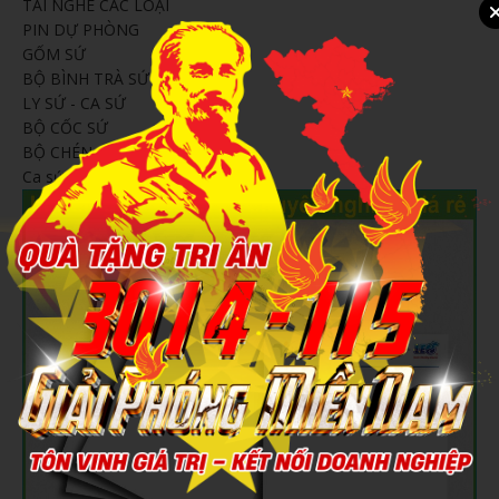
TAI NGHE CÁC LOẠI
PIN DỰ PHÒNG
GỐM SỨ
BỘ BÌNH TRÀ SỨ
LY SỨ - CA SỨ
BỘ CỐC SỨ
BỘ CHÉN SỨ
Ca sứ