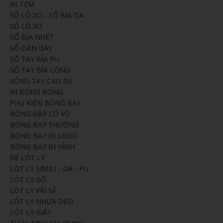
IN TEM
SỔ LÒ XO - SỔ BÌA DA
SỔ LÒ XO
SỔ BÌA NHÉT
SỔ DÁN GÁY
SỔ TAY BÌA PU
SỔ TAY BÌA CÒNG
VÒNG TAY CAO SU
IN BONG BÓNG
PHỤ KIỆN BÓNG BAY
BÓNG ĐẬP CỔ VŨ
BÓNG BAY THƯỜNG
BÓNG BAY IN LOGO
BÓNG BAY IN HÌNH
ĐẾ LÓT LY
LÓT LY SIMILI - DA - PU
LÓT LY GỔ
LÓT LY VẢI NĨ
LÓT LY NHỰA DẺO
LÓT LY GIẤY