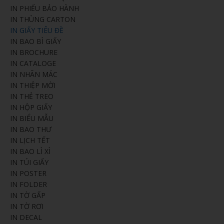
IN PHIẾU BẢO HÀNH
IN THÙNG CARTON
IN GIẤY TIÊU ĐỀ
IN BAO BÌ GIẤY
IN BROCHURE
IN CATALOGE
IN NHÃN MÁC
IN THIỆP MỜI
IN THẺ TREO
IN HỘP GIẤY
IN BIỂU MẪU
IN BAO THƯ
IN LỊCH TẾT
IN BAO LÌ XÌ
IN TÚI GIẤY
IN POSTER
IN FOLDER
IN TỜ GẤP
IN TỜ RƠI
IN DECAL