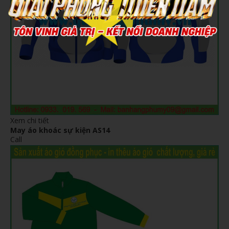
Xem chi tiết
May áo khoác sự kiện AS14
Call