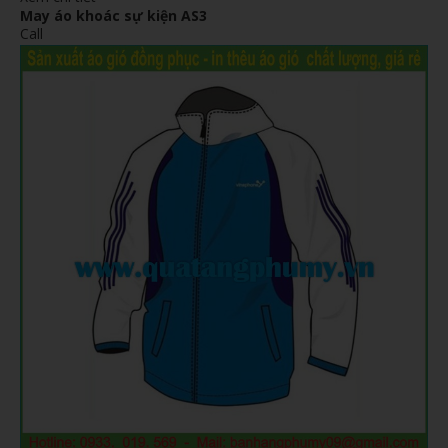
May áo khoác sự kiện AS3
Call