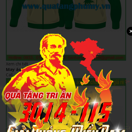
Xem chi tiết
May áo khoác sự kiện AS15
Call