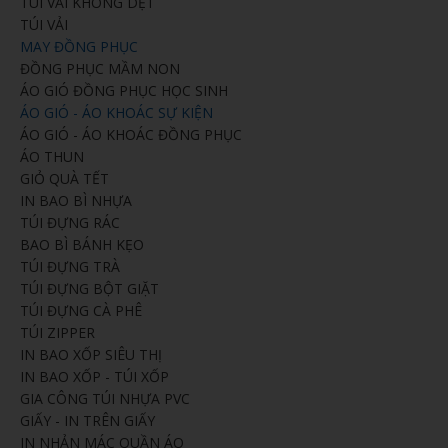
TÚI VẢI KHÔNG DỆT
TÚI VẢI
MAY ĐỒNG PHỤC
ĐỒNG PHỤC MẦM NON
ÁO GIÓ ĐỒNG PHỤC HỌC SINH
ÁO GIÓ - ÁO KHOÁC SỰ KIỆN
ÁO GIÓ - ÁO KHOÁC ĐỒNG PHỤC
ÁO THUN
GIỎ QUÀ TẾT
IN BAO BÌ NHỰA
TÚI ĐỰNG RÁC
BAO BÌ BÁNH KẸO
TÚI ĐỰNG TRÀ
TÚI ĐỰNG BỘT GIẶT
TÚI ĐỰNG CÀ PHÊ
TÚI ZIPPER
IN BAO XỐP SIÊU THỊ
IN BAO XỐP - TÚI XỐP
GIA CÔNG TÚI NHỰA PVC
GIẤY - IN TRÊN GIẤY
IN NHẢN MÁC QUẦN ÁO