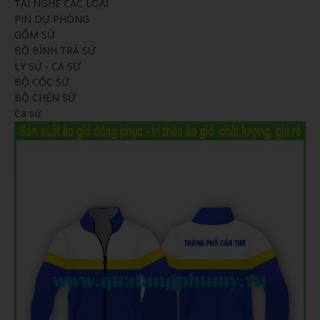
TAI NGHE CÁC LOẠI
PIN DỰ PHÒNG
GỐM SỨ
BỘ BÌNH TRÀ SỨ
LY SỨ - CA SỨ
BỘ CỐC SỨ
BỘ CHÉN SỨ
Ca sứ