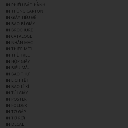
IN PHIẾU BẢO HÀNH
IN THÙNG CARTON
IN GIẤY TIÊU ĐỀ
IN BAO BÌ GIẤY
IN BROCHURE
IN CATALOGE
IN NHÃN MÁC
IN THIỆP MỜI
IN THẺ TREO
IN HỘP GIẤY
IN BIỂU MẪU
IN BAO THƯ
IN LỊCH TẾT
IN BAO LÌ XÌ
IN TÚI GIẤY
IN POSTER
IN FOLDER
IN TỜ GẤP
IN TỜ RƠI
IN DECAL