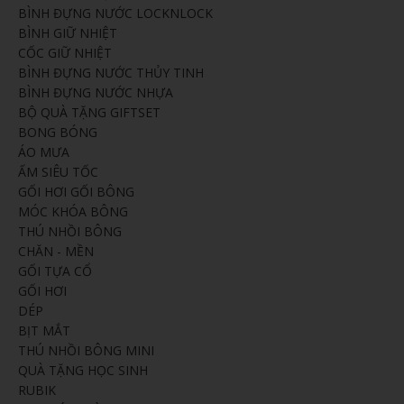
BÌNH ĐỰNG NƯỚC LOCKNLOCK
BÌNH GIỮ NHIỆT
CỐC GIỮ NHIỆT
BÌNH ĐỰNG NƯỚC THỦY TINH
BÌNH ĐỰNG NƯỚC NHỰA
BỘ QUÀ TẶNG GIFTSET
BONG BÓNG
ÁO MƯA
ẤM SIÊU TỐC
GỐI HƠI GỐI BÔNG
MÓC KHÓA BÔNG
THÚ NHỒI BÔNG
CHĂN - MỀN
GỐI TỰA CỔ
GỐI HƠI
DÉP
BỊT MẮT
THÚ NHỒI BÔNG MINI
QUÀ TẶNG HỌC SINH
RUBIK