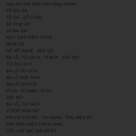
Dây đeo thẻ nhân viên bảng 10mm
SỔ BÌA DA
SỔ DA - SỔ CÒNG
Sổ còng sẵn
Sổ dán sẵn
MÓC DÁN ĐIỆN THOẠI
WOBLER
GỖ MỸ NGHỆ - BÚT GỖ
BA LÔ, TÚI XÁCH - VÍ BÓP - DÂY NỊT
TÚI DU LỊCH
BA LÔ DU LỊCH
BA LÔ HỌC SINH
BA LÔ LAPTOP
VÍ DA - VÍ SIMILI -VÍ PU
DÂY NỊT
BA LÔ, TÚI XÁCH
VÍ BÓP NAM NỮ
PIN DỰ PHÒNG - TAI NGHE - PHỤ KIỆN ĐT
PHỤ KIỆN ĐIỆN THOẠI KHÁC
CÓC-CÁP SẠC-GIÁ ĐỠ ĐT