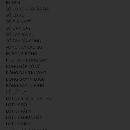
IN TEM
SỔ LÒ XO - SỔ BÌA DA
SỔ LÒ XO
SỔ BÌA NHÉT
SỔ DÁN GÁY
SỔ TAY BÌA PU
SỔ TAY BÌA CÒNG
VÒNG TAY CAO SU
IN BONG BÓNG
PHỤ KIỆN BÓNG BAY
BÓNG ĐẬP CỔ VŨ
BÓNG BAY THƯỜNG
BÓNG BAY IN LOGO
BÓNG BAY IN HÌNH
ĐẾ LÓT LY
LÓT LY SIMILI - DA - PU
LÓT LY GỔ
LÓT LY VẢI NĨ
LÓT LY NHỰA DẺO
LÓT LY GIẤY