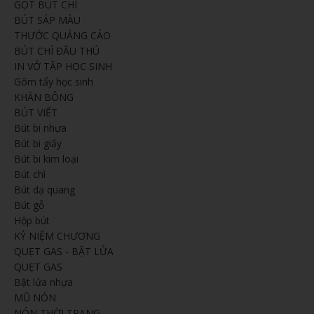
GỌT BÚT CHÌ
BÚT SÁP MÀU
THƯỚC QUẢNG CÁO
BÚT CHÌ ĐẦU THÚ
IN VỞ TẬP HỌC SINH
Gôm tẩy học sinh
KHĂN BÔNG
BÚT VIẾT
Bút bi nhựa
Bút bi giấy
Bút bi kim loại
Bút chì
Bút dạ quang
Bút gỗ
Hộp bút
KỶ NIỆM CHƯƠNG
QUẸT GAS - BẬT LỬA
QUẸT GAS
Bật lửa nhựa
MŨ NÓN
NÓN THỜI TRANG