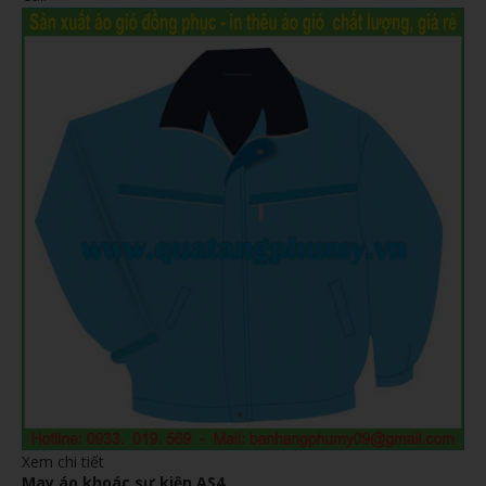
Xem chi tiết
May áo khoác sự kiện AS4