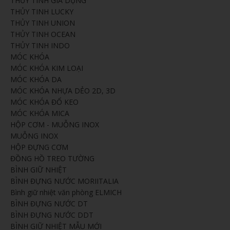
THỦY TINH GIA DỤNG
THỦY TINH LUCKY
THỦY TINH UNION
THỦY TINH OCEAN
THỦY TINH INDO
MÓC KHÓA
MÓC KHÓA KIM LOẠI
MÓC KHÓA DA
MÓC KHÓA NHỰA DẺO 2D, 3D
MÓC KHÓA ĐỔ KEO
MÓC KHÓA MICA
HỘP CƠM - MUỖNG INOX
MUỖNG INOX
HỘP ĐỰNG CƠM
ĐỒNG HỒ TREO TƯỜNG
BÌNH GIỮ NHIỆT
BÌNH ĐỰNG NƯỚC MORIITALIA
Bình giữ nhiệt văn phòng ELMICH
BÌNH ĐỰNG NƯỚC DT
BÌNH ĐỰNG NƯỚC DDT
BÌNH GIỮ NHIỆT MẪU MỚI