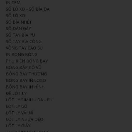
IN TEM
SỔ LÒ XO - SỔ BÌA DA
SỔ LÒ XO
SỔ BÌA NHÉT
SỔ DÁN GÁY
SỔ TAY BÌA PU
SỔ TAY BÌA CÒNG
VÒNG TAY CAO SU
IN BONG BÓNG
PHỤ KIỆN BÓNG BAY
BÓNG ĐẬP CỔ VŨ
BÓNG BAY THƯỜNG
BÓNG BAY IN LOGO
BÓNG BAY IN HÌNH
ĐẾ LÓT LY
LÓT LY SIMILI - DA - PU
LÓT LY GỔ
LÓT LY VẢI NĨ
LÓT LY NHỰA DẺO
LÓT LY GIẤY