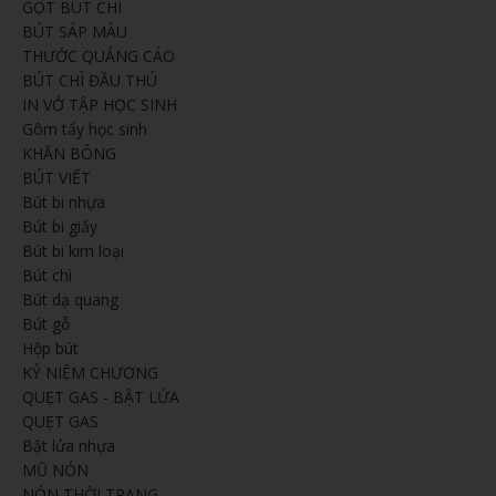
GỌT BÚT CHÌ
BÚT SÁP MÀU
THƯỚC QUẢNG CÁO
BÚT CHÌ ĐẦU THÚ
IN VỞ TẬP HỌC SINH
Gôm tẩy học sinh
KHĂN BÔNG
BÚT VIẾT
Bút bi nhựa
Bút bi giấy
Bút bi kim loại
Bút chì
Bút dạ quang
Bút gỗ
Hộp bút
KỶ NIỆM CHƯƠNG
QUẸT GAS - BẬT LỬA
QUẸT GAS
Bật lửa nhựa
MŨ NÓN
NÓN THỜI TRANG