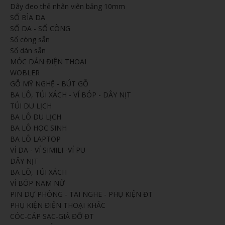
Dây đeo thẻ nhân viên bảng 10mm
SỔ BÌA DA
SỔ DA - SỔ CÒNG
Sổ còng sẵn
Sổ dán sẵn
MÓC DÁN ĐIỆN THOẠI
WOBLER
GỖ MỸ NGHỆ - BÚT GỖ
BA LÔ, TÚI XÁCH - VÍ BÓP - DÂY NỊT
TÚI DU LỊCH
BA LÔ DU LỊCH
BA LÔ HỌC SINH
BA LÔ LAPTOP
VÍ DA - VÍ SIMILI -VÍ PU
DÂY NỊT
BA LÔ, TÚI XÁCH
VÍ BÓP NAM NỮ
PIN DỰ PHÒNG - TAI NGHE - PHỤ KIỆN ĐT
PHỤ KIỆN ĐIỆN THOẠI KHÁC
CÓC-CÁP SẠC-GIÁ ĐỠ ĐT