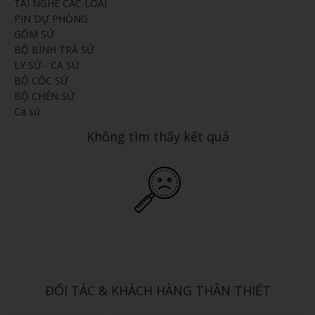
TAI NGHE CÁC LOẠI
PIN DỰ PHÒNG
GỐM SỨ
BỘ BÌNH TRÀ SỨ
LY SỨ - CA SỨ
BỘ CỐC SỨ
BỘ CHÉN SỨ
Ca sứ
Không tìm thấy kết quả
ĐỐI TÁC & KHÁCH HÀNG THÂN THIẾT