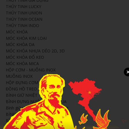
THỦY TINH GIA DỤNG
THỦY TINH LUCKY
THỦY TINH UNION
THỦY TINH OCEAN
THỦY TINH INDO
MÓC KHÓA
MÓC KHÓA KIM LOẠI
MÓC KHÓA DA
MÓC KHÓA NHỰA DẺO 2D, 3D
MÓC KHÓA ĐỔ KEO
MÓC KHÓA MICA
HỘP CƠM - MUỖNG INOX
MUỖNG INOX
HỘP ĐỰNG CƠM
ĐỒNG HỒ TREO TƯỜNG
BÌNH GIỮ NHIỆT
BÌNH ĐỰNG NƯỚC MORIITALIA
Bình giữ nhiệt văn phòng ELMICH
BÌNH ĐỰNG NƯỚC DT
BÌNH ĐỰNG NƯỚC DDT
BÌNH GIỮ NHIỆT MẪU MỚI