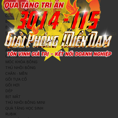
BÌNH ĐỰNG NƯỚC LOCKNLOCK
BÌNH GIỮ NHIỆT
CỐC GIỮ NHIỆT
BÌNH ĐỰNG NƯỚC THỦY TINH
BÌNH ĐỰNG NƯỚC NHỰA
BỘ QUÀ TẶNG GIFTSET
BONG BÓNG
ÁO MƯA
ẤM SIÊU TỐC
GỐI HƠI GỐI BÔNG
MÓC KHÓA BÔNG
THÚ NHỒI BÔNG
CHĂN - MỀN
GỐI TỰA CỔ
GỐI HƠI
DÉP
BỊT MẮT
THÚ NHỒI BÔNG MINI
QUÀ TẶNG HỌC SINH
RUBIK