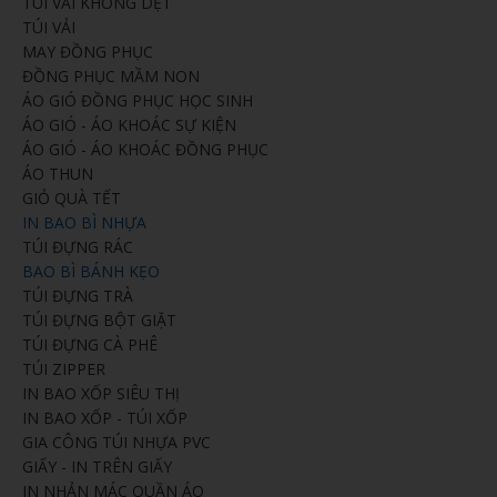
TÚI VẢI KHÔNG DỆT
TÚI VẢI
MAY ĐỒNG PHỤC
ĐỒNG PHỤC MẦM NON
ÁO GIÓ ĐỒNG PHỤC HỌC SINH
ÁO GIÓ - ÁO KHOÁC SỰ KIỆN
ÁO GIÓ - ÁO KHOÁC ĐỒNG PHỤC
ÁO THUN
GIỎ QUÀ TẾT
IN BAO BÌ NHỰA
TÚI ĐỰNG RÁC
BAO BÌ BÁNH KẸO
TÚI ĐỰNG TRÀ
TÚI ĐỰNG BỘT GIẶT
TÚI ĐỰNG CÀ PHÊ
TÚI ZIPPER
IN BAO XỐP SIÊU THỊ
IN BAO XỐP - TÚI XỐP
GIA CÔNG TÚI NHỰA PVC
GIẤY - IN TRÊN GIẤY
IN NHẢN MÁC QUẦN ÁO