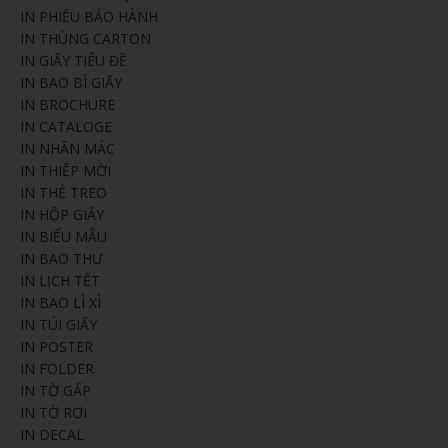
IN PHIẾU BẢO HÀNH
IN THÙNG CARTON
IN GIẤY TIÊU ĐỀ
IN BAO BÌ GIẤY
IN BROCHURE
IN CATALOGE
IN NHÃN MÁC
IN THIỆP MỜI
IN THẺ TREO
IN HỘP GIẤY
IN BIỂU MẪU
IN BAO THƯ
IN LỊCH TẾT
IN BAO LÌ XÌ
IN TÚI GIẤY
IN POSTER
IN FOLDER
IN TỜ GẤP
IN TỜ RƠI
IN DECAL