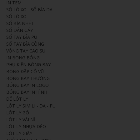
IN TEM
SỔ LÒ XO - SỔ BÌA DA
SỔ LÒ XO
SỔ BÌA NHÉT
SỔ DÁN GÁY
SỔ TAY BÌA PU
SỔ TAY BÌA CÒNG
VÒNG TAY CAO SU
IN BONG BÓNG
PHỤ KIỆN BÓNG BAY
BÓNG ĐẬP CỔ VŨ
BÓNG BAY THƯỜNG
BÓNG BAY IN LOGO
BÓNG BAY IN HÌNH
ĐẾ LÓT LY
LÓT LY SIMILI - DA - PU
LÓT LY GỔ
LÓT LY VẢI NĨ
LÓT LY NHỰA DẺO
LÓT LY GIẤY