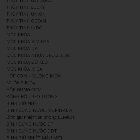
THỦY TINH GIA DỤNG
THỦY TINH LUCKY
THỦY TINH UNION
THỦY TINH OCEAN
THỦY TINH INDO
MÓC KHÓA
MÓC KHÓA KIM LOẠI
MÓC KHÓA DA
MÓC KHÓA NHỰA DẺO 2D, 3D
MÓC KHÓA ĐỔ KEO
MÓC KHÓA MICA
HỘP CƠM - MUỖNG INOX
MUỖNG INOX
HỘP ĐỰNG CƠM
ĐỒNG HỒ TREO TƯỜNG
BÌNH GIỮ NHIỆT
BÌNH ĐỰNG NƯỚC MORIITALIA
Bình giữ nhiệt văn phòng ELMICH
BÌNH ĐỰNG NƯỚC DT
BÌNH ĐỰNG NƯỚC DDT
BÌNH GIỮ NHIỆT MẪU MỚI