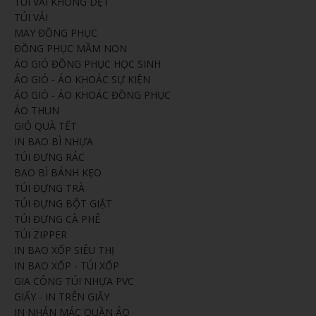
TÚI VẢI KHÔNG DỆT
TÚI VẢI
MAY ĐỒNG PHỤC
ĐỒNG PHỤC MẦM NON
ÁO GIÓ ĐỒNG PHỤC HỌC SINH
ÁO GIÓ - ÁO KHOÁC SỰ KIỆN
ÁO GIÓ - ÁO KHOÁC ĐỒNG PHỤC
ÁO THUN
GIỎ QUÀ TẾT
IN BAO BÌ NHỰA
TÚI ĐỰNG RÁC
BAO BÌ BÁNH KẸO
TÚI ĐỰNG TRÀ
TÚI ĐỰNG BỘT GIẶT
TÚI ĐỰNG CÀ PHÊ
TÚI ZIPPER
IN BAO XỐP SIÊU THỊ
IN BAO XỐP - TÚI XỐP
GIA CÔNG TÚI NHỰA PVC
GIẤY - IN TRÊN GIẤY
IN NHẢN MÁC QUẦN ÁO