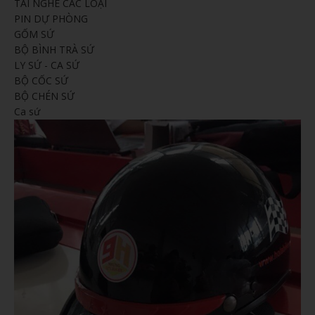
TAI NGHE CÁC LOẠI
PIN DỰ PHÒNG
GỐM SỨ
BỘ BÌNH TRÀ SỨ
LY SỨ - CA SỨ
BỘ CỐC SỨ
BỘ CHÉN SỨ
Ca sứ