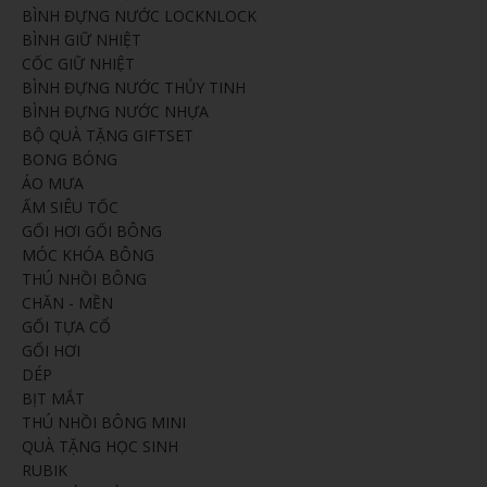
BÌNH ĐỰNG NƯỚC LOCKNLOCK
BÌNH GIỮ NHIỆT
CỐC GIỮ NHIỆT
BÌNH ĐỰNG NƯỚC THỦY TINH
BÌNH ĐỰNG NƯỚC NHỰA
BỘ QUÀ TẶNG GIFTSET
BONG BÓNG
ÁO MƯA
ẤM SIÊU TỐC
GỐI HƠI GỐI BÔNG
MÓC KHÓA BÔNG
THÚ NHỒI BÔNG
CHĂN - MỀN
GỐI TỰA CỔ
GỐI HƠI
DÉP
BỊT MẮT
THÚ NHỒI BÔNG MINI
QUÀ TẶNG HỌC SINH
RUBIK