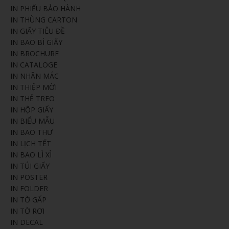
IN PHIẾU BẢO HÀNH
IN THÙNG CARTON
IN GIẤY TIÊU ĐỀ
IN BAO BÌ GIẤY
IN BROCHURE
IN CATALOGE
IN NHÃN MÁC
IN THIỆP MỜI
IN THẺ TREO
IN HỘP GIẤY
IN BIỂU MẪU
IN BAO THƯ
IN LỊCH TẾT
IN BAO LÌ XÌ
IN TÚI GIẤY
IN POSTER
IN FOLDER
IN TỜ GẤP
IN TỜ RƠI
IN DECAL