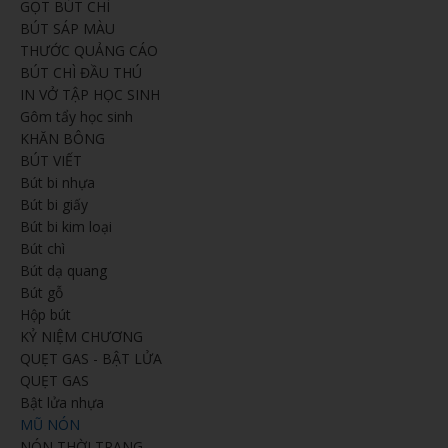
GỌT BÚT CHÌ
BÚT SÁP MÀU
THƯỚC QUẢNG CÁO
BÚT CHÌ ĐẦU THÚ
IN VỞ TẬP HỌC SINH
Gôm tẩy học sinh
KHĂN BÔNG
BÚT VIẾT
Bút bi nhựa
Bút bi giấy
Bút bi kim loại
Bút chì
Bút dạ quang
Bút gỗ
Hộp bút
KỶ NIỆM CHƯƠNG
QUẸT GAS - BẬT LỬA
QUẸT GAS
Bật lửa nhựa
MŨ NÓN
NÓN THỜI TRANG