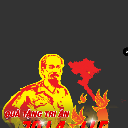
Xem chi tiết
NÓN TAI BÈO 3
1,000đ