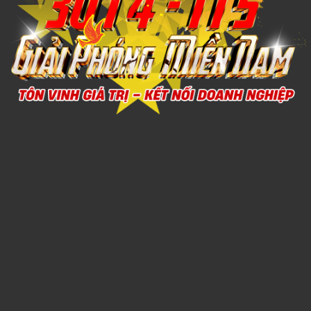
Xem chi tiết
NÓN TAI BÈO 4
1,000đ