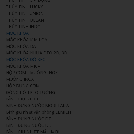
THỦY TINH GIA DỤNG
THỦY TINH LUCKY
THỦY TINH UNION
THỦY TINH OCEAN
THỦY TINH INDO
MÓC KHÓA
MÓC KHÓA KIM LOẠI
MÓC KHÓA DA
MÓC KHÓA NHỰA DẺO 2D, 3D
MÓC KHÓA ĐỔ KEO
MÓC KHÓA MICA
HỘP CƠM - MUỖNG INOX
MUỖNG INOX
HỘP ĐỰNG CƠM
ĐỒNG HỒ TREO TƯỜNG
BÌNH GIỮ NHIỆT
BÌNH ĐỰNG NƯỚC MORIITALIA
Bình giữ nhiệt văn phòng ELMICH
BÌNH ĐỰNG NƯỚC DT
BÌNH ĐỰNG NƯỚC DDT
BÌNH GIỮ NHIỆT MẪU MỚI