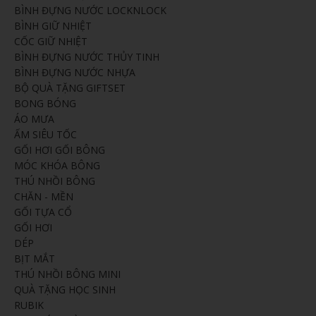
BÌNH ĐỰNG NƯỚC LOCKNLOCK
BÌNH GIỮ NHIỆT
CỐC GIỮ NHIỆT
BÌNH ĐỰNG NƯỚC THỦY TINH
BÌNH ĐỰNG NƯỚC NHỰA
BỘ QUÀ TẶNG GIFTSET
BONG BÓNG
ÁO MƯA
ẤM SIÊU TỐC
GỐI HƠI GỐI BÔNG
MÓC KHÓA BÔNG
THÚ NHỒI BÔNG
CHĂN - MỀN
GỐI TỰA CỔ
GỐI HƠI
DÉP
BỊT MẮT
THÚ NHỒI BÔNG MINI
QUÀ TẶNG HỌC SINH
RUBIK