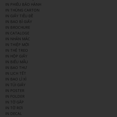
IN PHIẾU BẢO HÀNH
IN THÙNG CARTON
IN GIẤY TIÊU ĐỀ
IN BAO BÌ GIẤY
IN BROCHURE
IN CATALOGE
IN NHÃN MÁC
IN THIỆP MỜI
IN THẺ TREO
IN HỘP GIẤY
IN BIỂU MẪU
IN BAO THƯ
IN LỊCH TẾT
IN BAO LÌ XÌ
IN TÚI GIẤY
IN POSTER
IN FOLDER
IN TỜ GẤP
IN TỜ RƠI
IN DECAL