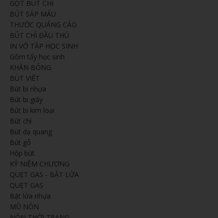
GỌT BÚT CHÌ
BÚT SÁP MÀU
THƯỚC QUẢNG CÁO
BÚT CHÌ ĐẦU THÚ
IN VỞ TẬP HỌC SINH
Gôm tẩy học sinh
KHĂN BÔNG
BÚT VIẾT
Bút bi nhựa
Bút bi giấy
Bút bi kim loại
Bút chì
Bút dạ quang
Bút gỗ
Hộp bút
KỶ NIỆM CHƯƠNG
QUẸT GAS - BẬT LỬA
QUẸT GAS
Bật lửa nhựa
MŨ NÓN
NÓN THỜI TRANG