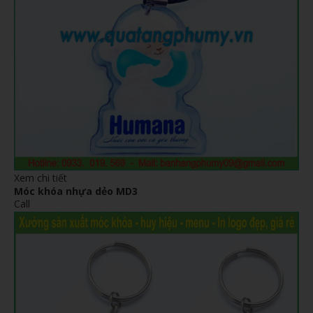
Xem chi tiết
Móc khóa nhựa dẻo MD3
Call