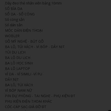
Dây đeo thẻ nhân viên bảng 10mm
SỔ BÌA DA
SỔ DA - SỔ CÒNG
Sổ còng sẵn
Sổ dán sẵn
MÓC DÁN ĐIỆN THOẠI
WOBLER
GỖ MỸ NGHỆ - BÚT GỖ
BA LÔ, TÚI XÁCH - VÍ BÓP - DÂY NỊT
TÚI DU LỊCH
BA LÔ DU LỊCH
BA LÔ HỌC SINH
BA LÔ LAPTOP
VÍ DA - VÍ SIMILI -VÍ PU
DÂY NỊT
BA LÔ, TÚI XÁCH
VÍ BÓP NAM NỮ
PIN DỰ PHÒNG - TAI NGHE - PHỤ KIỆN ĐT
PHỤ KIỆN ĐIỆN THOẠI KHÁC
CÓC-CÁP SẠC-GIÁ ĐỠ ĐT