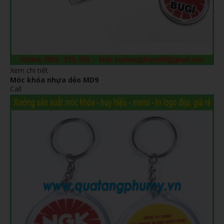
Xem chi tiết
Móc khóa nhựa dẻo MD9
Call