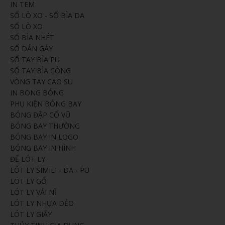
IN TEM
SỔ LÒ XO - SỔ BÌA DA
SỔ LÒ XO
SỔ BÌA NHÉT
SỔ DÁN GÁY
SỔ TAY BÌA PU
SỔ TAY BÌA CÒNG
VÒNG TAY CAO SU
IN BONG BÓNG
PHỤ KIỆN BÓNG BAY
BÓNG ĐẬP CỔ VŨ
BÓNG BAY THƯỜNG
BÓNG BAY IN LOGO
BÓNG BAY IN HÌNH
ĐẾ LÓT LY
LÓT LY SIMILI - DA - PU
LÓT LY GỔ
LÓT LY VẢI NĨ
LÓT LY NHỰA DẺO
LÓT LY GIẤY