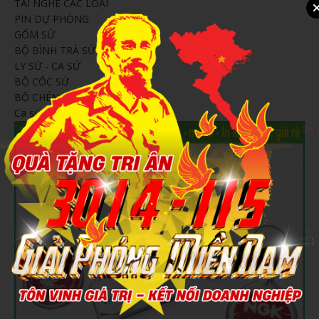
TAI NGHE CÁC LOẠI
PIN DỰ PHÒNG
GỐM SỨ
BỘ BÌNH TRÀ SỨ
LY SỨ - CA SỨ
BỘ CỐC SỨ
BỘ CHÉN SỨ
Ca sứ