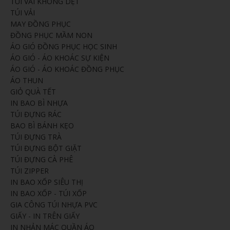
TÚI VẢI KHÔNG DỆT
TÚI VẢI
MAY ĐỒNG PHỤC
ĐỒNG PHỤC MẦM NON
ÁO GIÓ ĐỒNG PHỤC HỌC SINH
ÁO GIÓ - ÁO KHOÁC SỰ KIỆN
ÁO GIÓ - ÁO KHOÁC ĐỒNG PHỤC
ÁO THUN
GIỎ QUÀ TẾT
IN BAO BÌ NHỰA
TÚI ĐỰNG RÁC
BAO BÌ BÁNH KẸO
TÚI ĐỰNG TRÀ
TÚI ĐỰNG BỘT GIẶT
TÚI ĐỰNG CÀ PHÊ
TÚI ZIPPER
IN BAO XỐP SIÊU THỊ
IN BAO XỐP - TÚI XỐP
GIA CÔNG TÚI NHỰA PVC
GIẤY - IN TRÊN GIẤY
IN NHẢN MÁC QUẦN ÁO