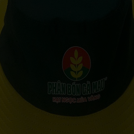
VIẾT
KỶ NIỆM CHƯƠNG
ẢO HIỂM
DÂY ĐEO THẺ - PHỤ KIỆN
ER
GỖ MỸ NGHỆ - BÚT GỖ
SỨ