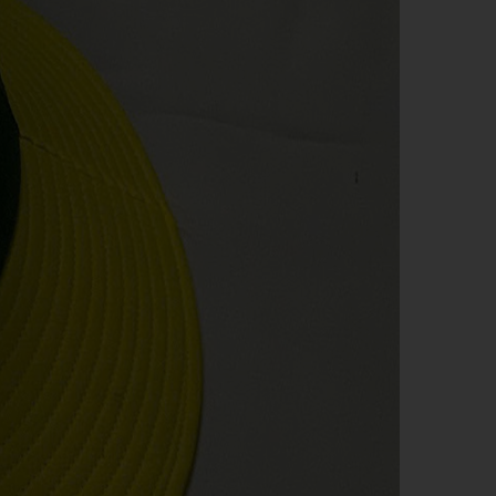
QUẸT GAS - BẬT LỬA
SỔ BÌA DA
BA LÔ, TÚI XÁCH - VÍ BÓP -
DÂY NỊT