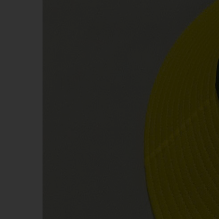
KHĂN BÔNG
BÚT 
MŨ NÓN
MŨ B
MÓC DÁN ĐIỆN THOẠI
WOBL
PIN DỰ PHÒNG - TAI NGHE -
GỐM 
PHỤ KIỆN ĐT