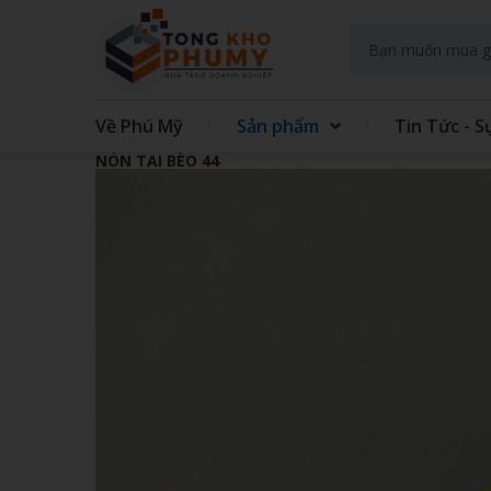
Về Phú Mỹ
Sản phẩm
Tin Tức - S
NÓN TAI BÈO 44
GIFT SET KIT DOANH NGHIEP
GIFT
GẤU BÔNG
QUẠT
TAY
TÚI VẢI CÁC LOẠI
MAY 
GIẤY - IN TRÊN GIẤY
SỔ LÒ
ĐẾ LÓT LY
THỦY
ĐỒNG HỒ TREO TƯỜNG
BÌNH
ÁO MƯA
ẤM S