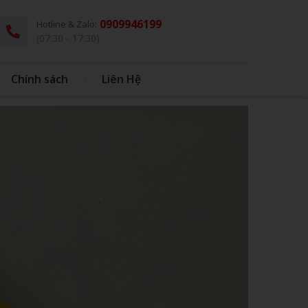
0909946199
Hotline & Zalo:
(07:30 - 17:30)
Chính sách
Liên Hệ
G
THÚ BÔNG KÈM CHĂN
DÙ - Ô DÙ
IN BAO BÌ NHỰA
IN BONG BÓNG
HỘP CƠM - MUỖNG INOX
BONG BÓNG
QUÀ TẶNG HỌC SINH