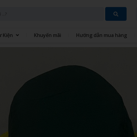
ự Kiện
Khuyến mãi
Hướng dẫn mua hàng
SET QUÀ TẶNG 8 THÁNG 3
GIFT SET QUÀ TẶNG TRUN
THU
 TÍCH ĐIỆN MINI CẦM
QUẠT - IN QUẠT CẦM TAY
ĐỒNG PHỤC
GIỎ QUÀ TẾT
 XO - SỔ BÌA DA
VÒNG TAY CAO SU
 TINH GIA DỤNG
MÓC KHÓA
 GIỮ NHIỆT
BỘ QUÀ TẶNG GIFTSET
IÊU TỐC
GỐI HƠI GỐI BÔNG