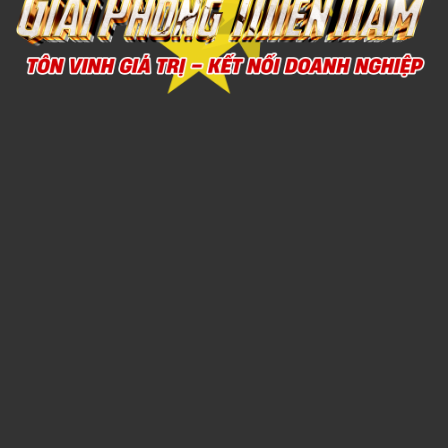
Xem chi tiết
MUỖNG INOX 10
Call