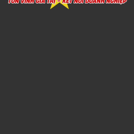
Xem chi tiết
SẢN XUẤT CHĂN MỀN THEO YÊU CẦU
1,000đ