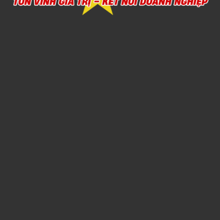
Xem chi tiết
SẢN XUẤT CHĂN MỀN THEO YÊU CẦU
1,000đ