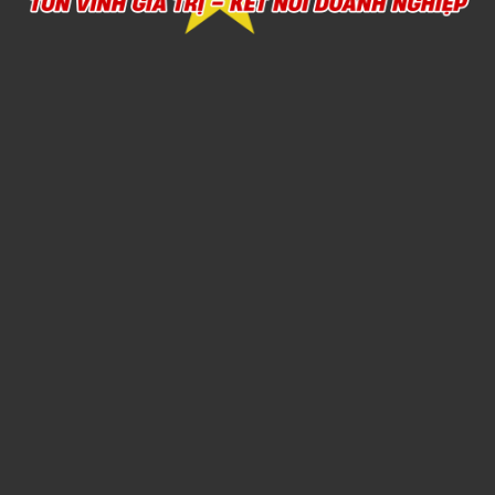
Xem chi tiết
SẢN XUẤT CHĂN MỀN THEO YÊU CẦU
1,000đ