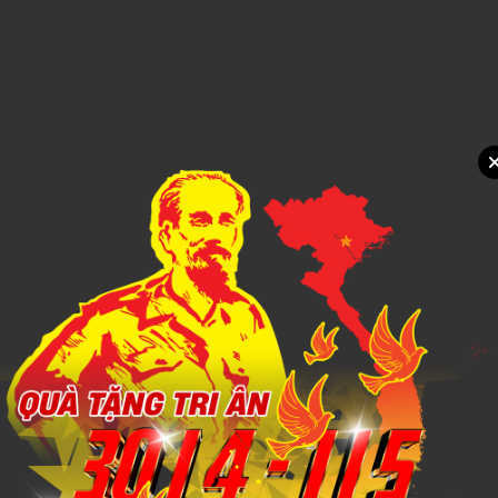
Xem chi tiết
SỔ DÁN SẴN 5
1,000đ