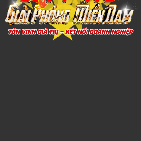
Xem chi tiết
SỔ DÁN SẴN 6
1,000đ