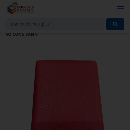
SỔ CÒNG SẴN 9