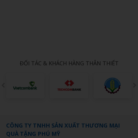
Xem chi tiết
SỔ DÁN SẴN 10
1,000đ
ĐỐI TÁC & KHÁCH HÀNG THÂN THIẾT
CÔNG TY TNHH SẢN XUẤT THƯƠNG MẠI
QUÀ TẶNG PHÚ MỸ