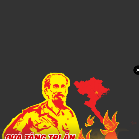
Xem chi tiết
SỔ DÁN SẴN 6
1,000đ