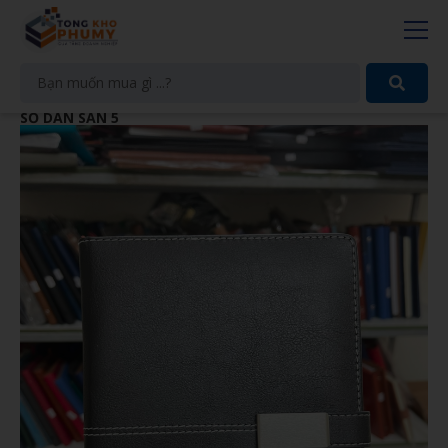
SỔ DÁN SẴN 5