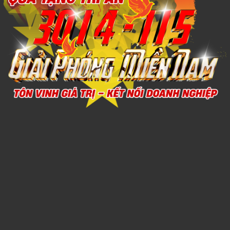
Xem chi tiết
SỔ DÁN SẴN 5
1,000đ