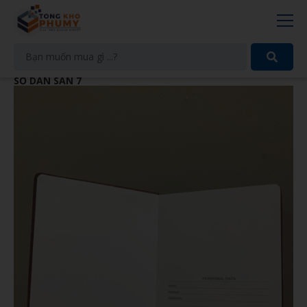
SỔ DÁN SẴN 7