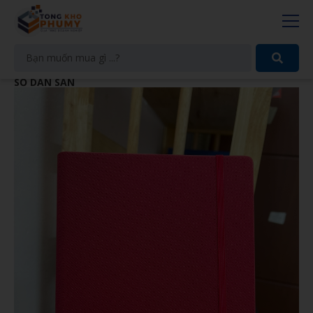
SỔ DÁN SẴN