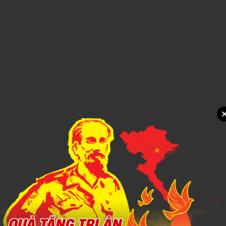
Xem chi tiết
SỔ DÁN SẴN 6
1,000đ