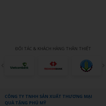
Xem chi tiết
SỔ DÁN SẴN 10
1,000đ
ĐỐI TÁC & KHÁCH HÀNG THÂN THIẾT
CÔNG TY TNHH SẢN XUẤT THƯƠNG MẠI
QUÀ TẶNG PHÚ MỸ