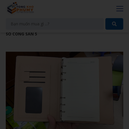
SỔ CÒNG SẴN 5