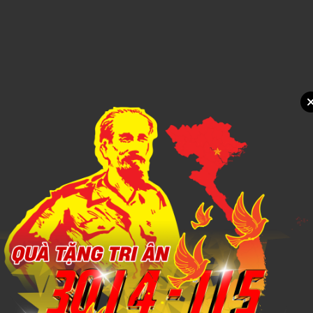
Xem chi tiết
SỔ DÁN SẴN 5
1,000đ