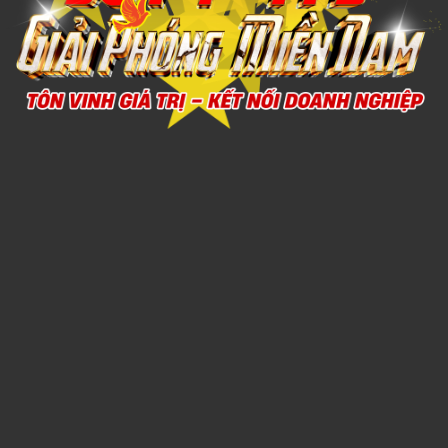
Xem chi tiết
SỔ DÁN SẴN 6
1,000đ