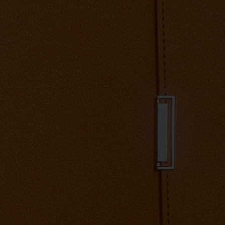
VIẾT
KỶ NIỆM CHƯƠNG
ẢO HIỂM
DÂY ĐEO THẺ - PHỤ KIỆN
ER
GỖ MỸ NGHỆ - BÚT GỖ
SỨ