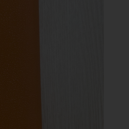
QUẸT GAS - BẬT LỬA
SỔ BÌA DA
BA LÔ, TÚI XÁCH - VÍ BÓP -
DÂY NỊT