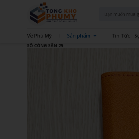
Về Phú Mỹ
Sản phẩm
Tin Tức - S
SỔ CÒNG SẴN 25
GIFT SET KIT DOANH NGHIEP
GIFT
GẤU BÔNG
QUẠT
TAY
TÚI VẢI CÁC LOẠI
MAY 
GIẤY - IN TRÊN GIẤY
SỔ LÒ
ĐẾ LÓT LY
THỦY
ĐỒNG HỒ TREO TƯỜNG
BÌNH
ÁO MƯA
ẤM S