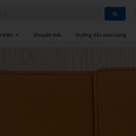
ự Kiện
Khuyến mãi
Hướng dẫn mua hàng
SET QUÀ TẶNG 8 THÁNG 3
GIFT SET QUÀ TẶNG TRUN
THU
 TÍCH ĐIỆN MINI CẦM
QUẠT - IN QUẠT CẦM TAY
ĐỒNG PHỤC
GIỎ QUÀ TẾT
 XO - SỔ BÌA DA
VÒNG TAY CAO SU
 TINH GIA DỤNG
MÓC KHÓA
 GIỮ NHIỆT
BỘ QUÀ TẶNG GIFTSET
IÊU TỐC
GỐI HƠI GỐI BÔNG