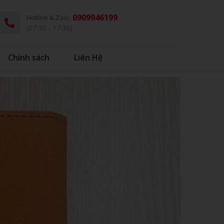
0909946199
Hotline & Zalo:
(07:30 - 17:30)
Chính sách
Liên Hệ
G
THÚ BÔNG KÈM CHĂN
DÙ - Ô DÙ
IN BAO BÌ NHỰA
IN BONG BÓNG
HỘP CƠM - MUỖNG INOX
BONG BÓNG
QUÀ TẶNG HỌC SINH