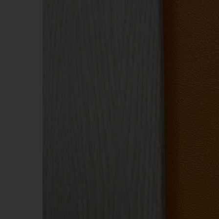
KHĂN BÔNG
BÚT 
MŨ NÓN
MŨ B
MÓC DÁN ĐIỆN THOẠI
WOBL
PIN DỰ PHÒNG - TAI NGHE -
GỐM 
PHỤ KIỆN ĐT