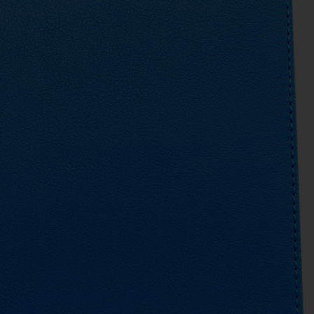
VIẾT
KỶ NIỆM CHƯƠNG
ẢO HIỂM
DÂY ĐEO THẺ - PHỤ KIỆN
ER
GỖ MỸ NGHỆ - BÚT GỖ
SỨ