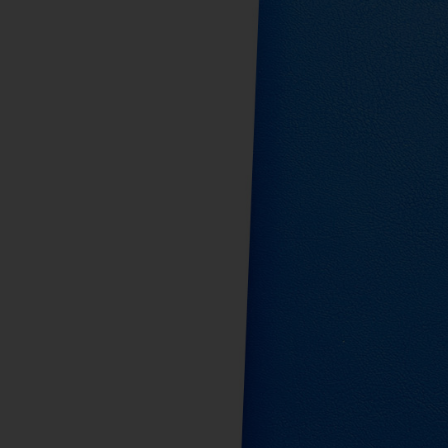
KHĂN BÔNG
BÚT 
MŨ NÓN
MŨ B
MÓC DÁN ĐIỆN THOẠI
WOBL
PIN DỰ PHÒNG - TAI NGHE -
GỐM 
PHỤ KIỆN ĐT