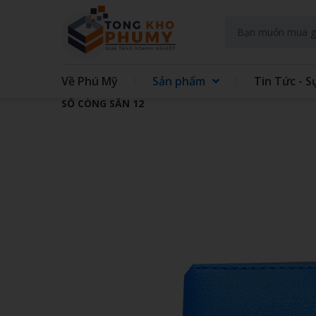
Về Phú Mỹ
Sản phẩm
Tin Tức - S
SỔ CÒNG SẴN 12
GIFT SET KIT DOANH NGHIEP
GIFT
GẤU BÔNG
QUẠT
TAY
TÚI VẢI CÁC LOẠI
MAY 
GIẤY - IN TRÊN GIẤY
SỔ LÒ
ĐẾ LÓT LY
THỦY
ĐỒNG HỒ TREO TƯỜNG
BÌNH
ÁO MƯA
ẤM S