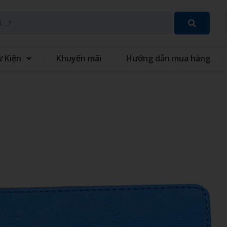
ự Kiện
Khuyến mãi
Hướng dẫn mua hàng
SET QUÀ TẶNG 8 THÁNG 3
GIFT SET QUÀ TẶNG TRUN
THU
 TÍCH ĐIỆN MINI CẦM
QUẠT - IN QUẠT CẦM TAY
ĐỒNG PHỤC
GIỎ QUÀ TẾT
 XO - SỔ BÌA DA
VÒNG TAY CAO SU
 TINH GIA DỤNG
MÓC KHÓA
 GIỮ NHIỆT
BỘ QUÀ TẶNG GIFTSET
IÊU TỐC
GỐI HƠI GỐI BÔNG