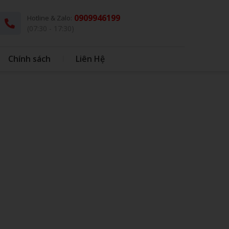
0909946199
Hotline & Zalo:
(07:30 - 17:30)
Chính sách
Liên Hệ
G
THÚ BÔNG KÈM CHĂN
DÙ - Ô DÙ
IN BAO BÌ NHỰA
IN BONG BÓNG
HỘP CƠM - MUỖNG INOX
BONG BÓNG
QUÀ TẶNG HỌC SINH