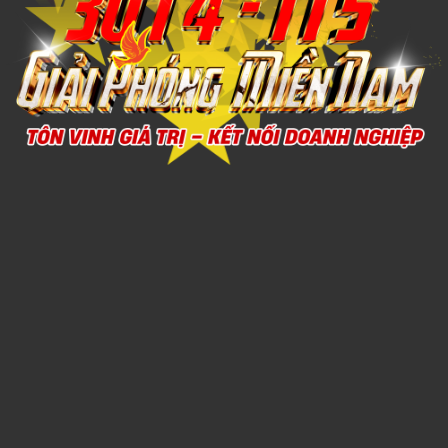
Xem chi tiết
THỦY TINH 6
1,000đ