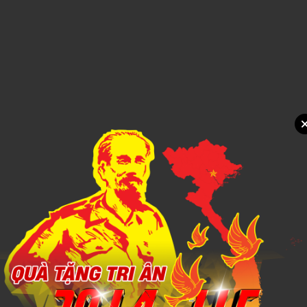
Xem chi tiết
THỦY TINH 5
1,000đ