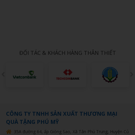
Xem chi tiết
THÚ NHỒI BÔNG MINI 10
1,000đ
ĐỐI TÁC & KHÁCH HÀNG THÂN THIẾT
CÔNG TY TNHH SẢN XUẤT THƯƠNG MẠI
QUÀ TẶNG PHÚ MỸ
35A đường 64, ấp Giòng Sao, Xã Tân Phú Trung, Huyện Củ