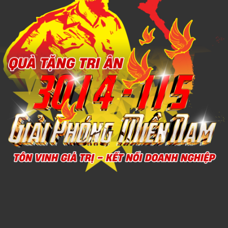
Xem chi tiết
THÚ NHỒI BÔNG MINI 5
1,000đ