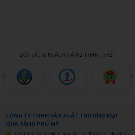
Xem chi tiết
THÚ NHỒI BÔNG MINI 11
1,000đ
ĐỐI TÁC & KHÁCH HÀNG THÂN THIẾT
CÔNG TY TNHH SẢN XUẤT THƯƠNG MẠI
QUÀ TẶNG PHÚ MỸ
35A đường 64, ấp Giòng Sao, Xã Tân Phú Trung, Huyện Củ