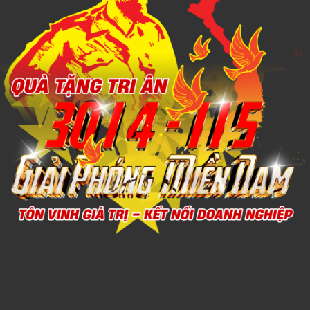
Xem chi tiết
THÚ NHỒI BÔNG MINI 5
1,000đ