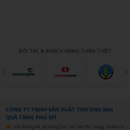
Xem chi tiết
THÚ NHỒI BÔNG MINI 10
1,000đ
ĐỐI TÁC & KHÁCH HÀNG THÂN THIẾT
CÔNG TY TNHH SẢN XUẤT THƯƠNG MẠI
QUÀ TẶNG PHÚ MỸ
35A đường 64, ấp Giòng Sao, Xã Tân Phú Trung, Huyện Củ