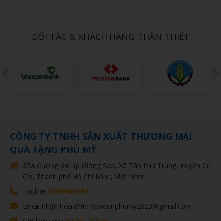
Gift Set Kit Doanh nghiep PMSK0026
1,000đ
ĐỐI TÁC & KHÁCH HÀNG THÂN THIẾT
CÔNG TY TNHH SẢN XUẤT THƯƠNG MẠI
QUÀ TẶNG PHÚ MỸ
35A đường 64, ấp Giòng Sao, Xã Tân Phú Trung, Huyện Củ
Chi, Thành phố Hồ Chí Minh, Việt Nam
Hotline:
0909946199
Email nhận hóa đơn: hoadonphumy2023@gmail.com
Giờ làm việc:
07:30 - 17:30