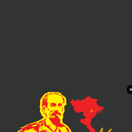
Xem chi tiết
Gift Set Kit Doanh nghiep PMSK0034
1,000đ