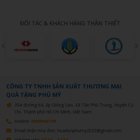
Gift Set Kit Doanh nghiep PMSK0026
1,000đ
ĐỐI TÁC & KHÁCH HÀNG THÂN THIẾT
CÔNG TY TNHH SẢN XUẤT THƯƠNG MẠI
QUÀ TẶNG PHÚ MỸ
35A đường 64, ấp Giòng Sao, Xã Tân Phú Trung, Huyện Củ
Chi, Thành phố Hồ Chí Minh, Việt Nam
Hotline:
0909946199
Email nhận hóa đơn: hoadonphumy2023@gmail.com
Giờ làm việc:
07:30 - 17:30