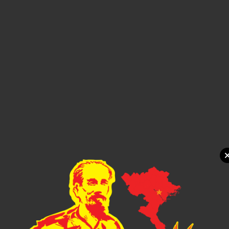
Xem chi tiết
Gift Set Kit Doanh nghiep PMSK0033
1,000đ