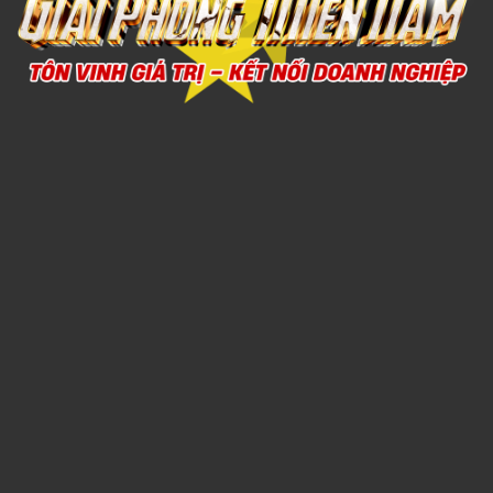
Xem chi tiết
Thú bông lười dẽ thương
1,000đ