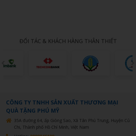
Xem chi tiết
Gấu bông Hello kitty ôm trái tim
1,000đ
ĐỐI TÁC & KHÁCH HÀNG THÂN THIẾT
CÔNG TY TNHH SẢN XUẤT THƯƠNG MẠI
QUÀ TẶNG PHÚ MỸ
35A đường 64, ấp Giòng Sao, Xã Tân Phú Trung, Huyện Củ
Chi, Thành phố Hồ Chí Minh, Việt Nam