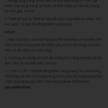
1. Bông sang trọng: Được làm từ chất liệu bông PP cao cấp
mềm mại sang trọng, an toàn và thân thiện với làn da, mang
lại cảm giác tinh tế.
2. Thiết kế mới lạ: thiết kế búp bê mèo hoạt hình ba chiều. Gói
bao gồm: 1x Búp bê đồng hành sang trọng
Lưu ý:
1. Màu sắc thực của mặt hàng có thể hơi khác so với hình ảnh
hiển thị trên trang web do nhiều yếu tố như độ sáng của màn
hình và độ sáng của ánh sáng.
2. Vui lòng cho phép độ lệch đo lường thủ công nhỏ đối với dữ
liệu. Cảm ơn sự hiểu biết của bạn.
3. 1 cm = 0,39 ''. Búp bê đồng hành sang trọng Thú nhồi bông
Gối Động vật Đồ chơi sang trọng 16cm Gấu voi sang trọng Siêu
mềm Quà tặng ngủ Bàn Thời trang Kawaii Dễ thương
Sản phẩm khác