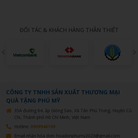
Xem chi tiết
Gấu bông Hello kitty ôm trái tim
1,000đ
ĐỐI TÁC & KHÁCH HÀNG THÂN THIẾT
CÔNG TY TNHH SẢN XUẤT THƯƠNG MẠI
QUÀ TẶNG PHÚ MỸ
35A đường 64, ấp Giòng Sao, Xã Tân Phú Trung, Huyện Củ
Chi, Thành phố Hồ Chí Minh, Việt Nam
Hotline:
0909946199
Email nhận hóa đơn: hoadonphumy2023@gmail.com