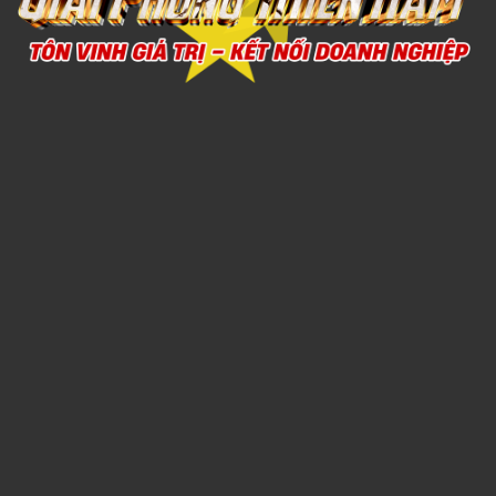
Xem chi tiết
Thú bông lười dẽ thương
1,000đ