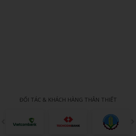
Xem chi tiết
Quạt tích điện fan hinh tròn để bàn
1,000đ
ĐỐI TÁC & KHÁCH HÀNG THÂN THIẾT