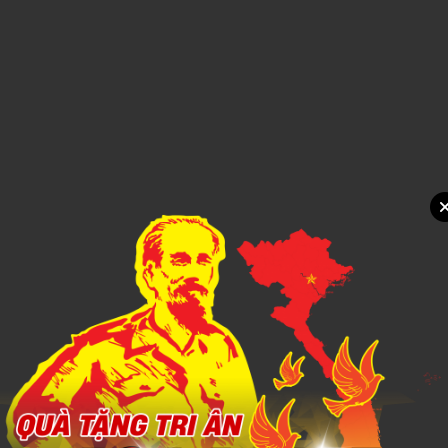
Xem chi tiết
Quạt mini ốc sên
1,000đ