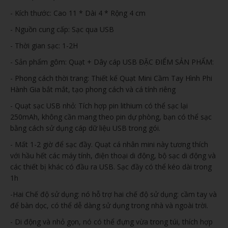
- Kích thước: Cao 11 * Dài 4 * Rộng 4 cm
- Nguồn cung cấp: Sạc qua USB
- Thời gian sạc: 1-2H
- Sản phẩm gôm: Quạt + Dây cáp USB ĐẶC ĐIỂM SẢN PHẨM:
- Phong cách thời trang: Thiết kế Quạt Mini Cầm Tay Hình Phi
Hành Gia bắt mắt, tạo phong cách và cá tính riêng
- Quạt sạc USB nhỏ: Tích hợp pin lithium có thể sạc lại
250mAh, không cần mang theo pin dự phòng, bạn có thể sạc
bằng cách sử dụng cáp dữ liệu USB trong gói.
- Mất 1-2 giờ để sạc đầy. Quạt cá nhân mini này tương thích
với hầu hết các máy tính, điện thoại di động, bộ sạc di động và
các thiết bị khác có đầu ra USB. Sạc đầy có thể kéo dài trong
1h
-Hai Chế độ sử dụng: nó hỗ trợ hai chế độ sử dụng: cầm tay và
để bàn dọc, có thể dễ dàng sử dụng trong nhà và ngoài trời.
- Di động và nhỏ gọn, nó có thể đựng vừa trong túi, thích hợp