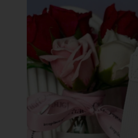
KHĂN BÔNG
BÚT 
MŨ NÓN
MŨ B
MÓC DÁN ĐIỆN THOẠI
WOBL
PIN DỰ PHÒNG - TAI NGHE -
GỐM 
PHỤ KIỆN ĐT