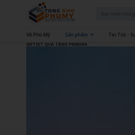
Về Phú Mỹ
Sản phẩm
Tin Tức - S
GIFTSET QUÀ TẶNG PN80304
GIFT SET KIT DOANH NGHIEP
GIFT
GẤU BÔNG
QUẠT
TAY
TÚI VẢI CÁC LOẠI
MAY 
GIẤY - IN TRÊN GIẤY
SỔ LÒ
ĐẾ LÓT LY
THỦY
ĐỒNG HỒ TREO TƯỜNG
BÌNH
ÁO MƯA
ẤM S