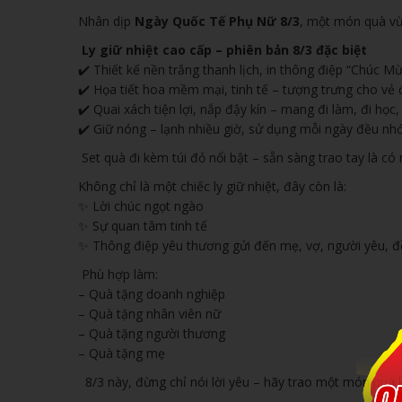
Nhân dịp
Ngày Quốc Tế Phụ Nữ 8/3
, một món quà vừa
Ly giữ nhiệt cao cấp – phiên bản 8/3 đặc biệt
✔️ Thiết kế nền trắng thanh lịch, in thông điệp “Chúc 
✔️ Họa tiết hoa mềm mại, tinh tế – tượng trưng cho vẻ 
✔️ Quai xách tiện lợi, nắp đậy kín – mang đi làm, đi học,
✔️ Giữ nóng – lạnh nhiều giờ, sử dụng mỗi ngày đều nh
Set quà đi kèm túi đỏ nổi bật – sẵn sàng trao tay là c
Không chỉ là một chiếc ly giữ nhiệt, đây còn là:
✨ Lời chúc ngọt ngào
✨ Sự quan tâm tinh tế
✨ Thông điệp yêu thương gửi đến mẹ, vợ, người yêu, đ
Phù hợp làm:
– Quà tặng doanh nghiệp
– Quà tặng nhân viên nữ
– Quà tặng người thương
– Quà tặng mẹ
8/3 này, đừng chỉ nói lời yêu – hãy trao một món quà 