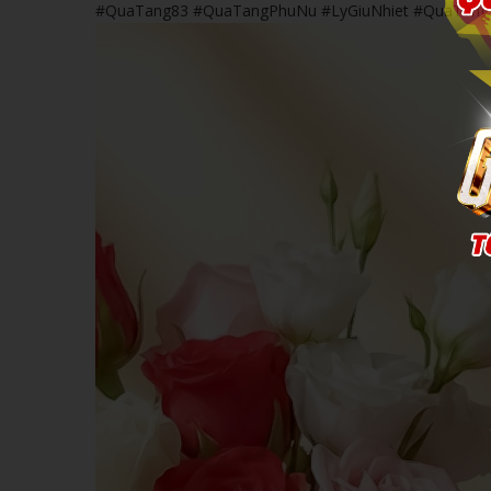
#QuaTang83 #QuaTangPhuNu #LyGiuNhiet #QuaTan