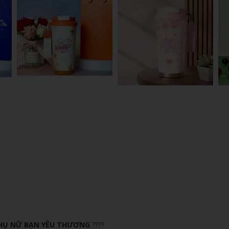
 PHỤ NỮ BẠN YÊU THƯƠNG
????