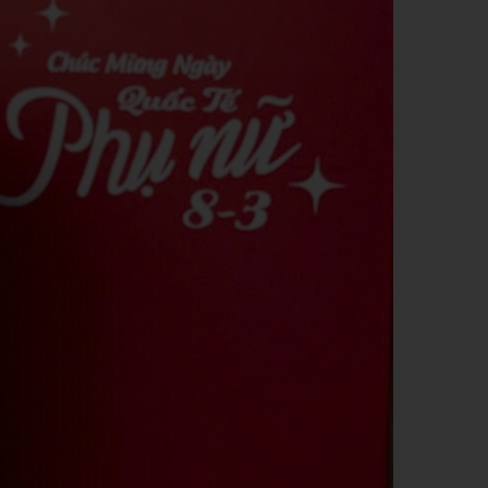
QUẸT GAS - BẬT LỬA
SỔ BÌA DA
BA LÔ, TÚI XÁCH - VÍ BÓP -
DÂY NỊT