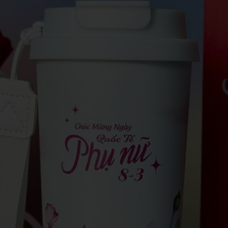
VIẾT
KỶ NIỆM CHƯƠNG
ẢO HIỂM
DÂY ĐEO THẺ - PHỤ KIỆN
ER
GỖ MỸ NGHỆ - BÚT GỖ
SỨ