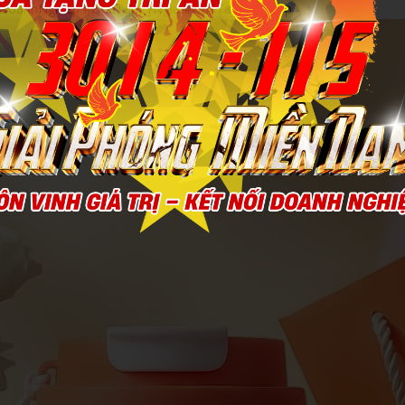
gDoanhNghiep #QuaTangYNgia #QuaTangCaoCap