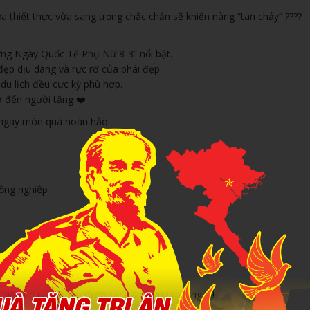
 thiết thực vừa sang trọng chắc chắn sẽ khiến nàng “tan chảy” ????
Mừng Ngày Quốc Tế Phụ Nữ 8-3” nổi bật.
đẹp dịu dàng và rực rỡ của phái đẹp.
 du lịch đều cực kỳ phù hợp.
ớ đến người tặng ❤️
ó ngay món quà hoàn hảo.
ồng nghiệp
khiến họ cảm nhận được sự trân trọng mỗi ngày!