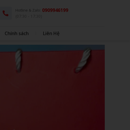
0909946199
Hotline & Zalo:
(07:30 - 17:30)
Chính sách
Liên Hệ
G
THÚ BÔNG KÈM CHĂN
DÙ - Ô DÙ
IN BAO BÌ NHỰA
IN BONG BÓNG
HỘP CƠM - MUỖNG INOX
BONG BÓNG
QUÀ TẶNG HỌC SINH