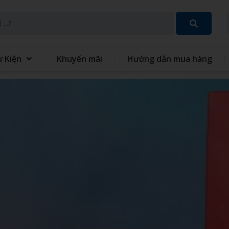
ự Kiện
Khuyến mãi
Hướng dẫn mua hàng
SET QUÀ TẶNG 8 THÁNG 3
GIFT SET QUÀ TẶNG TRUN
THU
 TÍCH ĐIỆN MINI CẦM
QUẠT - IN QUẠT CẦM TAY
ĐỒNG PHỤC
GIỎ QUÀ TẾT
 XO - SỔ BÌA DA
VÒNG TAY CAO SU
 TINH GIA DỤNG
MÓC KHÓA
 GIỮ NHIỆT
BỘ QUÀ TẶNG GIFTSET
IÊU TỐC
GỐI HƠI GỐI BÔNG