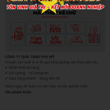
CÔNG TY QUÀ TẶNG PHÚ MỸ
Chuyên sản xuất & in ấn quà tặng quảng cáo theo yêu cầu
✔ Nhận thiết kế riêng
✔ Giá xưởng – số lượng lớn
✔ Giao hàng nhanh – đúng tiến độ
Inbox ngay để được tư vấn mẫu và báo giá tốt nhất!
Sản phẩm khác