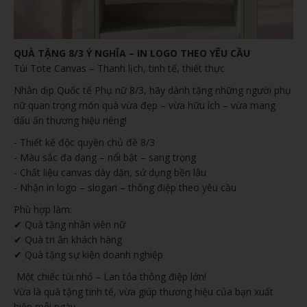
QUÀ TẶNG 8/3 Ý NGHĨA – IN LOGO THEO YÊU CẦU
Túi Tote Canvas – Thanh lịch, tinh tế, thiết thực
Nhân dịp Quốc tế Phụ nữ 8/3, hãy dành tặng những người phụ
nữ quan trọng món quà vừa đẹp – vừa hữu ích – vừa mang
dấu ấn thương hiệu riêng!
- Thiết kế độc quyền chủ đề 8/3
- Màu sắc đa dạng – nổi bật – sang trọng
- Chất liệu canvas dày dặn, sử dụng bền lâu
- Nhận in logo – slogan – thông điệp theo yêu cầu
Phù hợp làm:
✔ Quà tặng nhân viên nữ
✔ Quà tri ân khách hàng
✔ Quà tặng sự kiện doanh nghiệp
Một chiếc túi nhỏ – Lan tỏa thông điệp lớn!
Vừa là quà tặng tinh tế, vừa giúp thương hiệu của bạn xuất
hiện mỗi ngày.