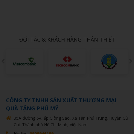
Xem chi tiết
BỘ BÌNH TRÀ SỨ 10
1,000đ
ĐỐI TÁC & KHÁCH HÀNG THÂN THIẾT
CÔNG TY TNHH SẢN XUẤT THƯƠNG MẠI
QUÀ TẶNG PHÚ MỸ
35A đường 64, ấp Giòng Sao, Xã Tân Phú Trung, Huyện Củ
Chi, Thành phố Hồ Chí Minh, Việt Nam
Hotline:
0909946199