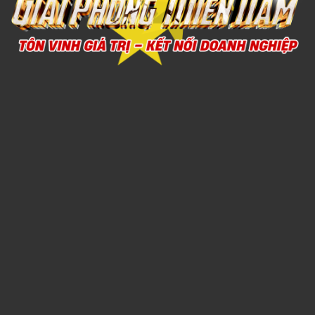
Xem chi tiết
BỘ BÌNH TRÀ SỨ 6