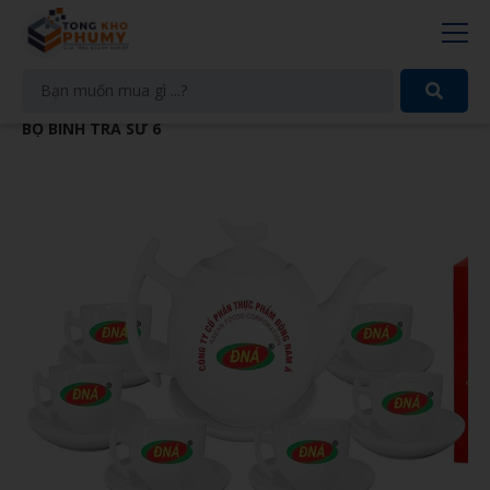
BỘ BÌNH TRÀ SỨ 6