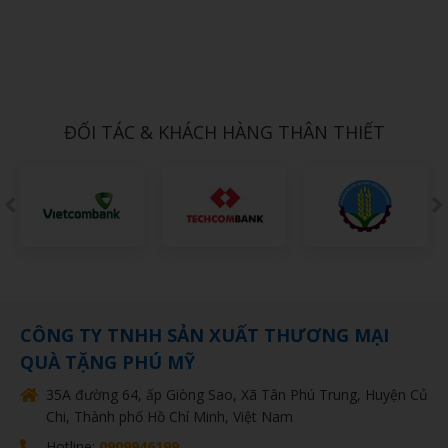
Xem chi tiết
BỘ BÌNH TRÀ SỨ 11
1,000đ
ĐỐI TÁC & KHÁCH HÀNG THÂN THIẾT
CÔNG TY TNHH SẢN XUẤT THƯƠNG MẠI
QUÀ TẶNG PHÚ MỸ
35A đường 64, ấp Giòng Sao, Xã Tân Phú Trung, Huyện Củ
Chi, Thành phố Hồ Chí Minh, Việt Nam
Hotline:
0909946199