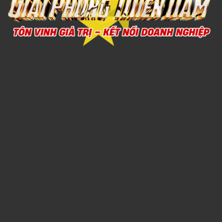
Xem chi tiết
BỘ BÌNH TRÀ SỨ 7