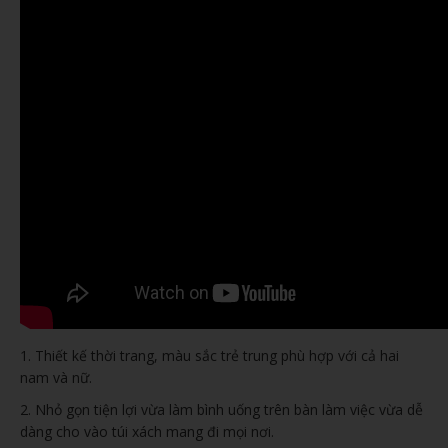
1. Thiết kế thời trang, màu sắc trẻ trung phù hợp với cả hai
nam và nữ.
2. Nhỏ gọn tiện lợi vừa làm bình uống trên bàn làm việc vừa dễ
dàng cho vào túi xách mang đi mọi nơi.