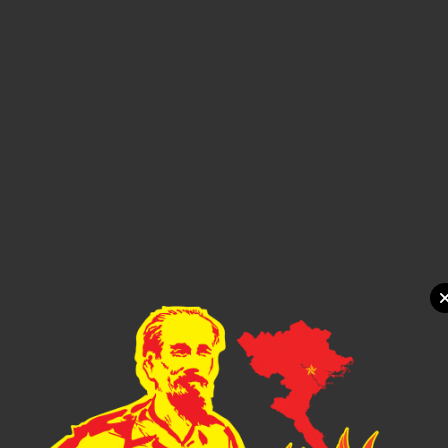
Xem chi tiết
Bình giữ nhiệt thể thao inox 304 Elmich EL-8292BE dung
tích 700ml
Call