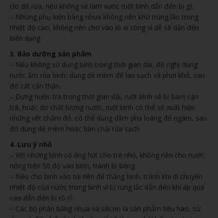
clo để rửa, nếu không sẽ làm xước ruột bình dẫn đến bị gỉ.
– Những phụ kiện bằng nhựa không nên khử trùng lâu trong
nhiệt độ cao, không nên cho vào lò vi sóng vì dễ sẽ dẫn đến
biến dạng
3. Bảo dưỡng sản phẩm
– Nếu không sử dụng bình trong thời gian dài, đề nghị dùng
nước ấm rửa bình, dùng dẻ mềm để lau sạch và phơi khô, sau
đó cất cẩn thận.
– Đựng nước trà trong thời gian dài, ruột bình sẽ bị bám cặn
trà, hoặc do chất lượng nước, ruột bình có thể sẽ xuất hiện
những vết chấm đỏ, có thể dùng dấm pha loãng để ngâm, sau
đó dùng dẻ mềm hoặc bàn chải rửa sạch.
4. Lưu ý nhỏ
– Với những bình có ống hút cho trẻ nhỏ, không nên cho nước
nóng trên 50 độ vào bình, tránh bị bỏng.
– Nếu cho bình vào túi nên để thằng bình, tránh khi di chuyển
nhiệt độ của nước trong bình vì bị rung lắc dẫn đến khí áp quá
cao dẫn đến bị rò rỉ.
– Các bộ phận bằng nhựa và silicon là sản phẩm tiêu hao, sử