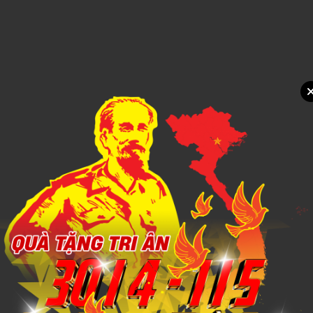
Xem chi tiết
Bình giữ nhiệt inox 304 Elmich EL8379 dung tích 1.9L
Call