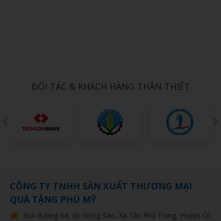
Xem chi tiết
Bình giữ nhiệt Inox 304 ELMICH dung tích 480ml EL8296B
Call
ĐỐI TÁC & KHÁCH HÀNG THÂN THIẾT
CÔNG TY TNHH SẢN XUẤT THƯƠNG MẠI
QUÀ TẶNG PHÚ MỸ
35A đường 64, ấp Giòng Sao, Xã Tân Phú Trung, Huyện Củ