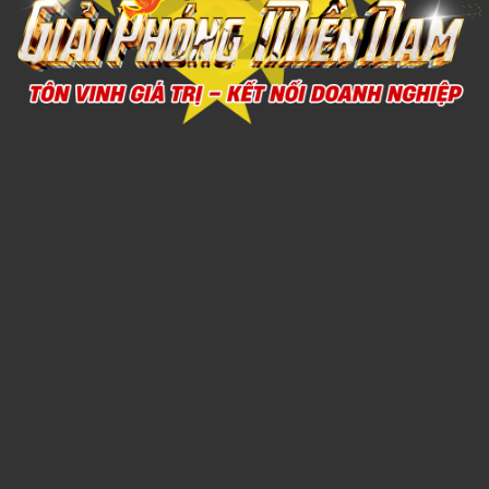
Xem chi tiết
Bình giữ nhiệt thể thao inox 304 Elmich EL-8292BE dung
tích 700ml
Call