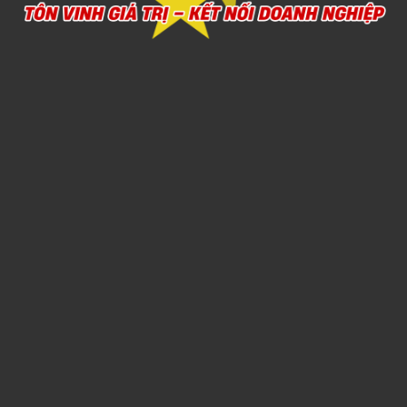
Xem chi tiết
Bình giữ nhiệt Smartcook Inox 304 520ml EDA8287
Call