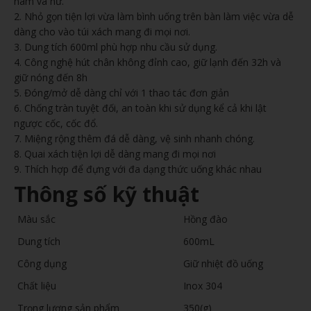
nam và nữ.
2. Nhỏ gọn tiện lợi vừa làm bình uống trên bàn làm việc vừa dễ
dàng cho vào túi xách mang đi mọi nơi.
3. Dung tích 600ml phù hợp nhu cầu sử dụng.
4. Công nghệ hút chân không đỉnh cao, giữ lạnh đến 32h và
giữ nóng đến 8h
5. Đóng/mở dễ dàng chỉ với 1 thao tác đơn giản
6. Chống tràn tuyệt đối, an toàn khi sử dụng kể cả khi lật
ngược cốc, cốc đổ.
7. Miệng rộng thêm đá dễ dàng, vệ sinh nhanh chóng.
8. Quai xách tiện lợi dễ dàng mang đi mọi nơi
9. Thích hợp để đựng với đa dạng thức uống khác nhau
Thông số kỹ thuật
Màu sắc
Hồng đào
Dung tích
600mL
Công dụng
Giữ nhiệt đồ uống
Chất liệu
Inox 304
Trọng lượng sản phẩm
350(g)