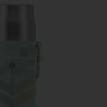
VIẾT
KỶ NIỆM CHƯƠNG
ẢO HIỂM
DÂY ĐEO THẺ - PHỤ KIỆN
ER
GỖ MỸ NGHỆ - BÚT GỖ
SỨ