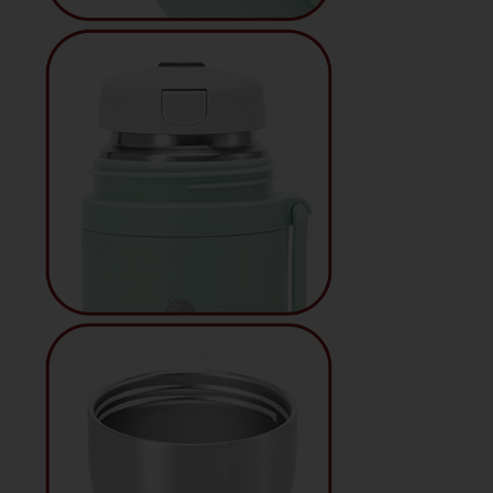
QUẸT GAS - BẬT LỬA
SỔ BÌA DA
BA LÔ, TÚI XÁCH - VÍ BÓP -
DÂY NỊT