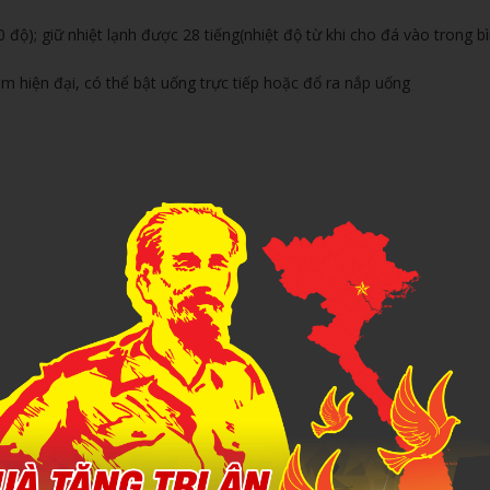
 độ); giữ nhiệt lạnh được 28 tiếng(nhiệt độ từ khi cho đá vào trong bì
ạm hiện đại, có thể bật uống trực tiếp hoặc đổ ra nắp uống