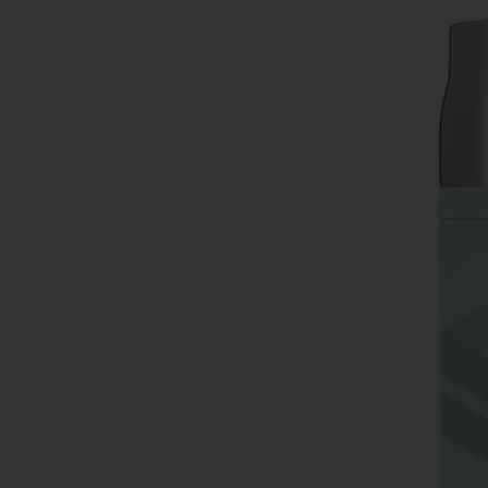
KHĂN BÔNG
BÚT 
MŨ NÓN
MŨ B
MÓC DÁN ĐIỆN THOẠI
WOBL
PIN DỰ PHÒNG - TAI NGHE -
GỐM 
PHỤ KIỆN ĐT