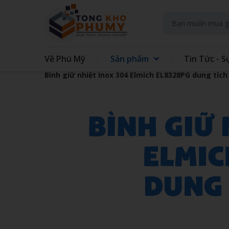
Về Phú Mỹ
Sản phẩm
Tin Tức - S
Bình giữ nhiệt Inox 304 Elmich EL8328PG dung tích
GIFT SET KIT DOANH NGHIEP
GIFT
GẤU BÔNG
QUẠT
TAY
TÚI VẢI CÁC LOẠI
MAY 
GIẤY - IN TRÊN GIẤY
SỔ LÒ
ĐẾ LÓT LY
THỦY
ĐỒNG HỒ TREO TƯỜNG
BÌNH
ÁO MƯA
ẤM S