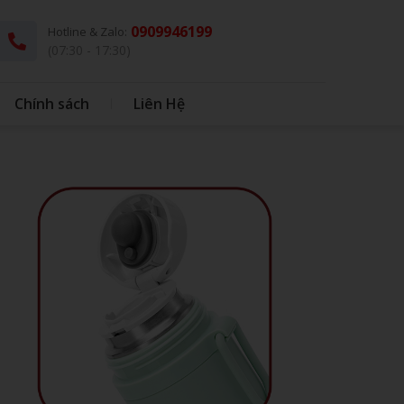
0909946199
Hotline & Zalo:
(07:30 - 17:30)
Chính sách
Liên Hệ
G
THÚ BÔNG KÈM CHĂN
DÙ - Ô DÙ
IN BAO BÌ NHỰA
IN BONG BÓNG
HỘP CƠM - MUỖNG INOX
BONG BÓNG
QUÀ TẶNG HỌC SINH