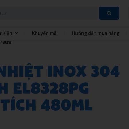
ự Kiện
Khuyến mãi
Hướng dẫn mua hàng
 480ml
SET QUÀ TẶNG 8 THÁNG 3
GIFT SET QUÀ TẶNG TRUN
THU
 TÍCH ĐIỆN MINI CẦM
QUẠT - IN QUẠT CẦM TAY
ĐỒNG PHỤC
GIỎ QUÀ TẾT
 XO - SỔ BÌA DA
VÒNG TAY CAO SU
 TINH GIA DỤNG
MÓC KHÓA
 GIỮ NHIỆT
BỘ QUÀ TẶNG GIFTSET
IÊU TỐC
GỐI HƠI GỐI BÔNG