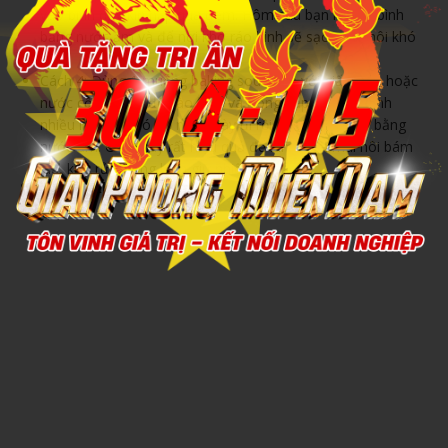
vào bình đậy kín nắp qua đêm. Hôm sau bạn rửa lại bình
bằng nước ấm và để nơi khô ráo bình sẽ sạch mùi hôi khó
chịu.
Cách 4: Dùng 1 muỗng baking soda pha với giấm táo hoặc
nước cốt chanh, đổ vào bình và đóng nắp rồi lắc mạnh
nhiều lần. Sau đó đổ nước này đi rồi vệ sinh lại bình bằng
nước ấm. Cách này rất hiệu quả để làm sạch mùi hôi bám
lâu, khó rửa trong bình giữ nhiệt.
Sản phẩm khác