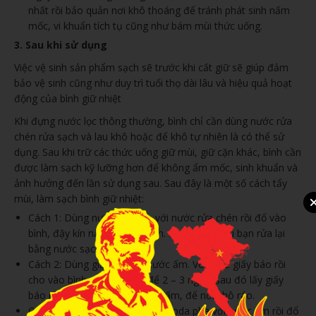
nhất rồi bảo quản nơi khô thoáng để tránh phát sinh nấm
mốc, vi khuẩn tích tụ cũng như bám mùi thức uống.
3. Sau khi sử dụng
Việc vệ sinh sản phẩm sạch sẽ trước khi cất giữ sẽ giúp đảm
bảo vệ sinh cũng như duy trì tuổi thọ dài lâu và hiệu quả hoạt
động của bình giữ nhiệt
Khi đựng nước lọc thông thường, bình chỉ cần dùng nước rửa
chén rửa sạch và lau khô hoặc để khô tự nhiên là có thể sử
dụng. Sau khi trữ các thức uống giữ mùi, giữ cặn khác, bình cần
được làm sạch kỹ lưỡng hơn để không ẩm mốc, sinh khuẩn và
ảnh hưởng đến lần sử dụng sau. Sau đây là một số cách tẩy
mùi, làm sạch bình giữ nhiệt:
Cách 1: Dùng nước ấm pha với nước rửa chén rồi đổ vào
bình, đậy kín nắp để qua đêm. Sáng hôm sau bạn rửa lại
bằng nước sạch.
Cách 2: Dùng giấy báo và nước ấm. Vò nhàu giấy báo rồi
cho vào bình đậy kín nắp, để 2 – 3 ngày, sau đó lấy giấy
báo ra rửa lại bình bằng nước ấm, để nơi khô ráo.
Cách 3: Dùng 1 muỗng baking soda pha với nước ấm rồi đổ