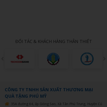
Xem chi tiết
Cốc giữ nhiệt inox 304 Elmich EL-8010OL dung tích 500ml
Call
ĐỐI TÁC & KHÁCH HÀNG THÂN THIẾT
CÔNG TY TNHH SẢN XUẤT THƯƠNG MẠI
QUÀ TẶNG PHÚ MỸ
35A đường 64, ấp Giòng Sao, Xã Tân Phú Trung, Huyện Củ