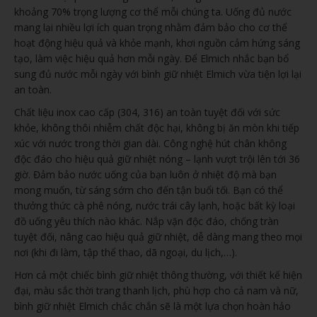
khoảng 70% trọng lượng cơ thể mỗi chúng ta. Uống đủ nước
mang lại nhiều lợi ích quan trọng nhằm đảm bảo cho cơ thể
hoạt động hiệu quả và khỏe mạnh, khơi nguồn cảm hứng sáng
tạo, làm việc hiệu quả hơn mỗi ngày. Để Elmich nhắc bạn bổ
sung đủ nước mỗi ngày với bình giữ nhiệt Elmich vừa tiện lợi lại
an toàn.
Chất liệu inox cao cấp (304, 316) an toàn tuyệt đối với sức
khỏe, không thôi nhiễm chất độc hại, không bị ăn mòn khi tiếp
xúc với nước trong thời gian dài. Công nghệ hút chân không
độc đáo cho hiệu quả giữ nhiệt nóng – lạnh vượt trội lên tới 36
giờ. Đảm bảo nước uống của bạn luôn ở nhiệt độ mà bạn
mong muốn, từ sáng sớm cho đến tận buổi tối. Bạn có thể
thưởng thức cà phê nóng, nước trái cây lạnh, hoặc bất kỳ loại
đồ uống yêu thích nào khác. Nắp vặn độc đáo, chống tràn
tuyệt đối, nâng cao hiệu quả giữ nhiệt, dễ dàng mang theo mọi
nơi (khi đi làm, tập thể thao, dã ngoại, du lịch,…).
Hơn cả một chiếc bình giữ nhiệt thông thường, với thiết kế hiện
đại, màu sắc thời trang thanh lịch, phù hợp cho cả nam và nữ,
bình giữ nhiệt Elmich chắc chắn sẽ là một lựa chọn hoàn hảo