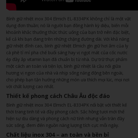
Bình giữ nhiệt inox 304 Elmich EL-8334PK không chỉ là một vật
dụng đơn thuần; nó là người bạn đồng hành kỳ diệu, biến mỗi
khoảnh khắc thưởng thức thức uống của bạn trở nên đặc biệt,
kể cả khi bạn đang trên những chặng đường dài. Với khả năng
giữ nhiệt đỉnh cao, bình giữ nhiệt Elmich gìn giữ hơi ấm của ly
cà phê tỉ mỉ pha chế buổi sáng hay vị ngọt mát của cốc nước
ép đầy ắp vitamin bạn đã chuẩn bị từ nhà. Dự trữ thực phẩm
một cách an toàn và tiện lợi, bình giữ nhiệt là cầu nối giữa
hương vị ngon của nhà và nhịp sống năng động bên ngoài,
cho phép bạn tận hưởng những món ưa thích mọi lúc, mọi nơi
với chất lượng cao nhất.
Thiết kế phong cách Châu Âu độc đáo
Bình giữ nhiệt inox 304 Elmich EL-8334PK nổi bật với thiết kế
thời trang tinh tế và đầy phong cách. Sắc hồng tươi mới thể
hiện sự dịu dàng và phong cách nữ tính nhưng vẫn tràn đầy
sức sống, đem đến nguồn năng lượng tích cực mỗi ngày.
Chất liệu inox 304 – an toàn và bền bỉ