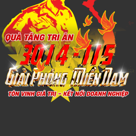
Xem chi tiết
Bình giữ nhiệt inox 316 Elmich EL8311MB dung tích 800ml
Call