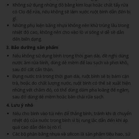
Không sử dụng những đồ bằng kim loại hoặc chất tẩy rửa
có Clo để rửa, nếu không sẽ làm xước ruột bình dẫn đến bị
gỉ.
Những phụ kiện bằng nhựa không nên khử trùng lâu trong
nhiệt độ cao, không nên cho vào lò vi sóng vì dễ sẽ dẫn
đến biến dạng.
3. Bảo dưỡng sản phẩm
Nếu không sử dụng bình trong thời gian dài, đề nghị dùng
nước ấm rửa bình, dùng dẻ mềm để lau sạch và phơi khô,
sau đó cất cẩn thận.
Đựng nước trà trong thời gian dài, ruột bình sẽ bị bám cặn
trà, hoặc do chất lượng nước, ruột bình có thể sẽ xuất hiện
những vết chấm đỏ, có thể dùng dấm pha loãng để ngâm,
sau đó dùng dẻ mềm hoặc bàn chải rửa sạch.
4. Lưu ý nhỏ
Nếu cho bình vào túi nên để thằng bình, tránh khi di chuyển
nhiệt độ của nước trong bình vì bị rung lắc dẫn đến khí áp
quá cao dẫn đến bị rò rỉ.
Các bộ phận bằng nhựa và silicon là sản phẩm tiêu hao, sử