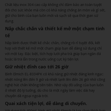
Chất liệu inox 304 cao cấp không chỉ đảm bảo an toàn tuyệt
đối cho sức khỏe mà còn có khả năng chống ăn mòn và gỉ sét,
giữ cho bình của bạn luôn mới và sạch sẽ qua thời gian sử
dụng.
Nắp chắc chắn và thiết kế mở một chạm tinh
tế
Nắp bình được thiết kế chắc chắn, chống rò rỉ tuyệt đối, kết
hợp với thiết kế mở một chạm giúp bạn dễ dàng sử dụng chỉ
với một tay. Đặc biệt, tích hợp lưới pha trà giúp bạn ngăn đá
hoặc lá trà lẫn trong nước uống cực kỳ tiện lợi.
Giữ nhiệt đỉnh cao tới 26 giờ
Bình Elmich EL-8334PK có khả năng giữ nhiệt đáng kinh ngạc:
nhiệt nóng lên đến 9 giờ và nhiệt lạnh lên đến 26 giờ nhờ công
nghệ hút chân không tiên tiến. Nhờ vậy đồ uống của bạn luôn
ở nhiệt độ lý tưởng, dù cho là một ngày làm việc dài hay
chuyến dã ngoại ngoài trời.
Quai xách tiện lợi, dễ dàng di chuyển.
Với dung tích 400ml, bình giữ nhiệt Elmich là lựa chọn thích hợp