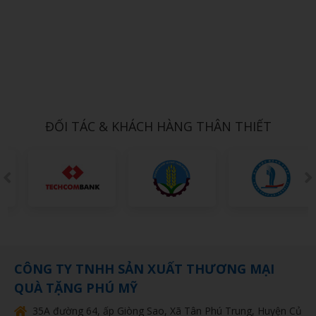
Xem chi tiết
QUẸT GAS 10
1,000đ
ĐỐI TÁC & KHÁCH HÀNG THÂN THIẾT
CÔNG TY TNHH SẢN XUẤT THƯƠNG MẠI
QUÀ TẶNG PHÚ MỸ
35A đường 64, ấp Giòng Sao, Xã Tân Phú Trung, Huyện Củ