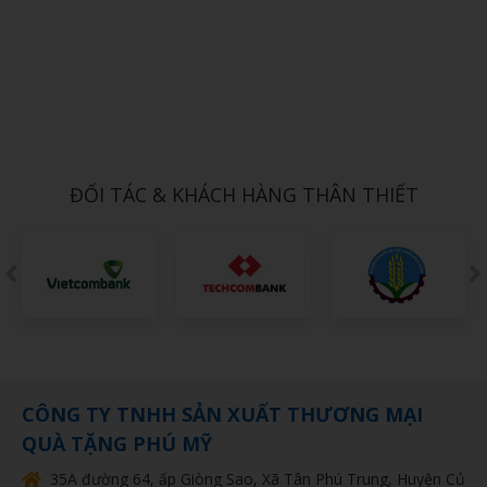
Xem chi tiết
QUẸT GAS 10
1,000đ
ĐỐI TÁC & KHÁCH HÀNG THÂN THIẾT
CÔNG TY TNHH SẢN XUẤT THƯƠNG MẠI
QUÀ TẶNG PHÚ MỸ
35A đường 64, ấp Giòng Sao, Xã Tân Phú Trung, Huyện Củ