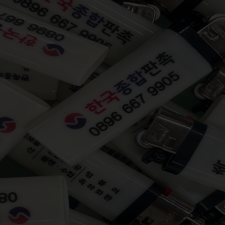
VIẾT
KỶ NIỆM CHƯƠNG
ẢO HIỂM
DÂY ĐEO THẺ - PHỤ KIỆN
ER
GỖ MỸ NGHỆ - BÚT GỖ
SỨ