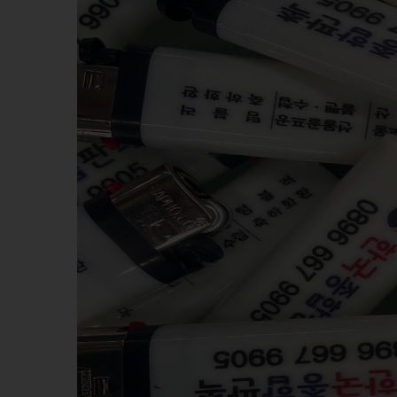
KHĂN BÔNG
BÚT 
MŨ NÓN
MŨ B
MÓC DÁN ĐIỆN THOẠI
WOBL
PIN DỰ PHÒNG - TAI NGHE -
GỐM 
PHỤ KIỆN ĐT