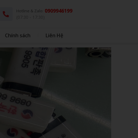
0909946199
Hotline & Zalo:
(07:30 - 17:30)
Chính sách
Liên Hệ
G
THÚ BÔNG KÈM CHĂN
DÙ - Ô DÙ
IN BAO BÌ NHỰA
IN BONG BÓNG
HỘP CƠM - MUỖNG INOX
BONG BÓNG
QUÀ TẶNG HỌC SINH