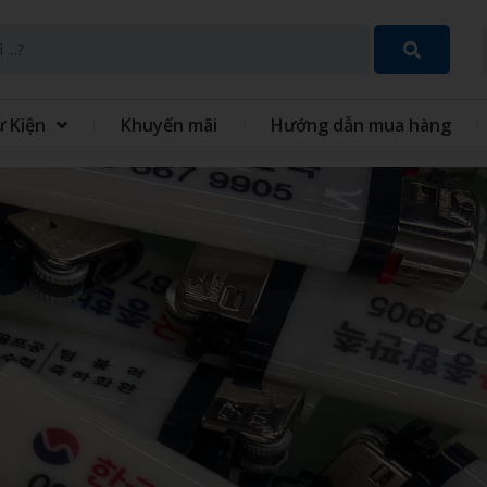
ự Kiện
Khuyến mãi
Hướng dẫn mua hàng
SET QUÀ TẶNG 8 THÁNG 3
GIFT SET QUÀ TẶNG TRUN
THU
 TÍCH ĐIỆN MINI CẦM
QUẠT - IN QUẠT CẦM TAY
ĐỒNG PHỤC
GIỎ QUÀ TẾT
 XO - SỔ BÌA DA
VÒNG TAY CAO SU
 TINH GIA DỤNG
MÓC KHÓA
 GIỮ NHIỆT
BỘ QUÀ TẶNG GIFTSET
IÊU TỐC
GỐI HƠI GỐI BÔNG