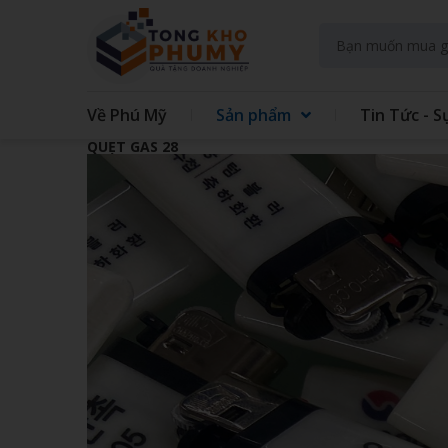
Về Phú Mỹ
Sản phẩm
Tin Tức - S
QUẸT GAS 28
GIFT SET KIT DOANH NGHIEP
GIFT
GẤU BÔNG
QUẠT
TAY
TÚI VẢI CÁC LOẠI
MAY 
GIẤY - IN TRÊN GIẤY
SỔ LÒ
ĐẾ LÓT LY
THỦY
ĐỒNG HỒ TREO TƯỜNG
BÌNH
ÁO MƯA
ẤM S