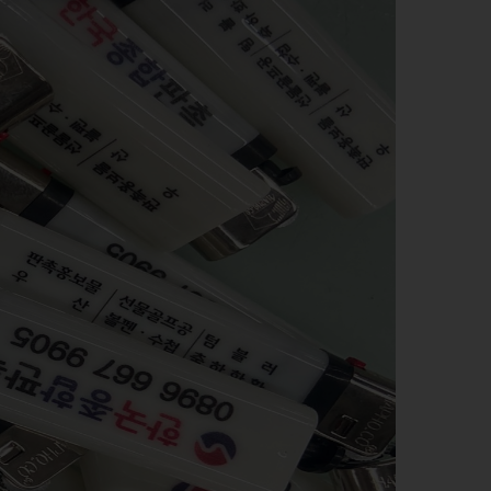
QUẸT GAS - BẬT LỬA
SỔ BÌA DA
BA LÔ, TÚI XÁCH - VÍ BÓP -
DÂY NỊT