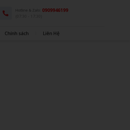
0909946199
Hotline & Zalo:
(07:30 - 17:30)
Chính sách
Liên Hệ
G
THÚ BÔNG KÈM CHĂN
DÙ - Ô DÙ
IN BAO BÌ NHỰA
IN BONG BÓNG
HỘP CƠM - MUỖNG INOX
BONG BÓNG
QUÀ TẶNG HỌC SINH