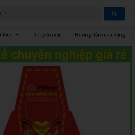
ự Kiện
Khuyến mãi
Hướng dẫn mua hàng
SET QUÀ TẶNG 8 THÁNG 3
GIFT SET QUÀ TẶNG TRUN
THU
 TÍCH ĐIỆN MINI CẦM
QUẠT - IN QUẠT CẦM TAY
ĐỒNG PHỤC
GIỎ QUÀ TẾT
 XO - SỔ BÌA DA
VÒNG TAY CAO SU
 TINH GIA DỤNG
MÓC KHÓA
 GIỮ NHIỆT
BỘ QUÀ TẶNG GIFTSET
IÊU TỐC
GỐI HƠI GỐI BÔNG