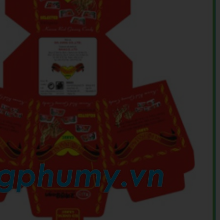
VIẾT
KỶ NIỆM CHƯƠNG
ẢO HIỂM
DÂY ĐEO THẺ - PHỤ KIỆN
ER
GỖ MỸ NGHỆ - BÚT GỖ
SỨ