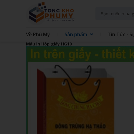
Về Phú Mỹ
Sản phẩm
Tin Tức - S
Mẫu in Hộp giấy HG10
GIFT SET KIT DOANH NGHIEP
GIFT
GẤU BÔNG
QUẠT
TAY
TÚI VẢI CÁC LOẠI
MAY 
GIẤY - IN TRÊN GIẤY
SỔ LÒ
ĐẾ LÓT LY
THỦY
ĐỒNG HỒ TREO TƯỜNG
BÌNH
ÁO MƯA
ẤM S