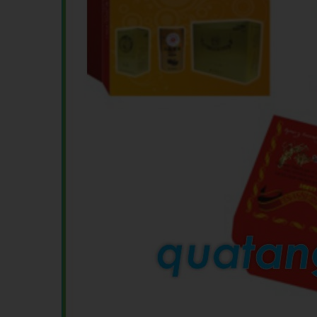
KHĂN BÔNG
BÚT 
MŨ NÓN
MŨ B
MÓC DÁN ĐIỆN THOẠI
WOBL
PIN DỰ PHÒNG - TAI NGHE -
GỐM 
PHỤ KIỆN ĐT