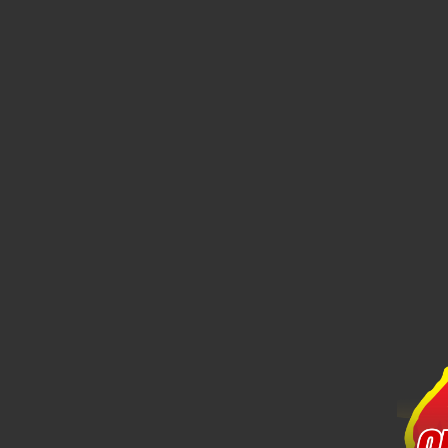
Xem chi tiết
Mẫu in Hộp giấy HG22
Call