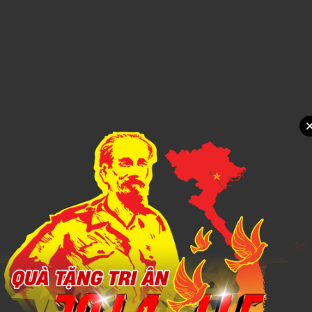
Xem chi tiết
NÓN TAI BÈO 3
1,000đ