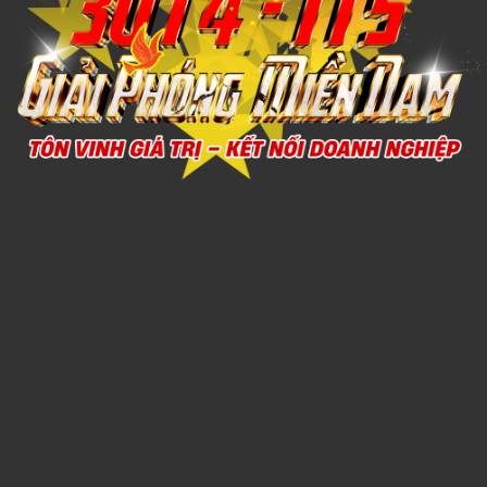
Xem chi tiết
NÓN TAI BÈO 4
1,000đ