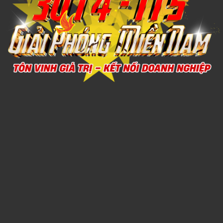
Xem chi tiết
NÓN TAI BÈO 4
1,000đ