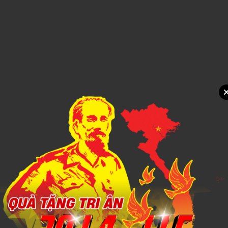
Xem chi tiết
NÓN TAI BÈO 3
1,000đ